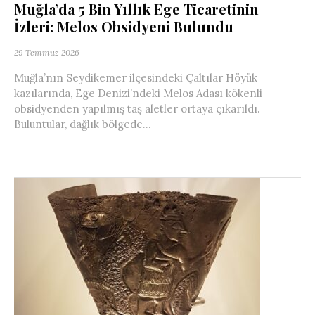
Muğla’da 5 Bin Yıllık Ege Ticaretinin
İzleri: Melos Obsidyeni Bulundu
29 Temmuz 2026
Muğla’nın Seydikemer ilçesindeki Çaltılar Höyük
kazılarında, Ege Denizi’ndeki Melos Adası kökenli
obsidyenden yapılmış taş aletler ortaya çıkarıldı.
Buluntular, dağlık bölgede...