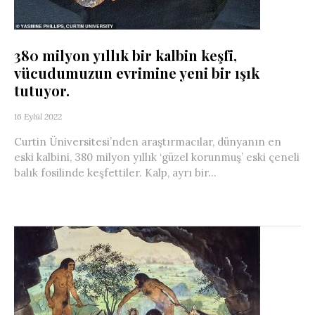
380 milyon yıllık bir kalbin keşfi,
vücudumuzun evrimine yeni bir ışık
tutuyor.
16 Eylül 2022
Curtin Üniversitesi’nden araştırmacılar, dünyanın en
eski kalbini, 380 milyon yıllık ‘güzel korunmuş’ eski çeneli
balık fosilinde keşfettiler. Kalp, ayrı bir...