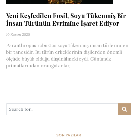
Yeni Keşfedilen Fosil, Soyu Tükenmiş Bir
İnsan Türünün Evrimine İşaret Ediyor
10 Kasım 2020
Paranthropus robustos soyu tükenmiş insan türlerinden
bir tanesidir. Bu türün erkeklerinin dişilerden önemli
ölçüde büyük olduğu düşünülmekteydi. Günümüz
primatlarından orangutanlar,...
SON YAZILAR