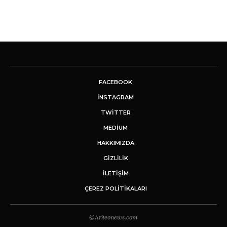
FACEBOOK
INSTAGRAM
TWITTER
MEDIUM
HAKKIMIZDA
GİZLİLİK
İLETIŞIM
ÇEREZ POLITIKALARI
©Arkeonews.com