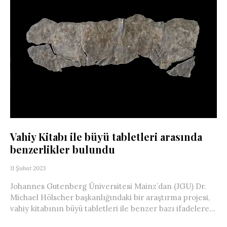
Vahiy Kitabı ile büyü tabletleri arasında
benzerlikler bulundu
11 Şubat 2023
Johannes Gutenberg Üniversitesi Mainz’dan (JGU) Dr.
Michael Hölscher başkanlığındaki bir araştırma projesi,
vahiy kitabının büyü tabletleri ile benzer bazı ifadelere...