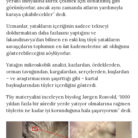
yeraltı dünyasına kürek çekmek için donatılmış gibi
görünüyorlar, ancak aynı zamanda atların yardımıyla
karaya çıkabilecekler” dedi.
Uzmanlar, yatakların içeriğinin sadece tekneyi
doldurmaktan daha fazlasını yaptığını ve
İskandinavya’dan bilinen en eski kuş tüyü yatakların
savaşçıların toplumun en üst kademelerine ait olduğunu
gösterebileceğini söylüyorlar.
Yatağın mikroskobik analizi, kazlardan, ördeklerden,
orman tavuğundan, kargalardan, serçelerden, kuşlardan
– ve araştırmacının şaşırttığı gibi – kartal
baykuşlarından tüyler içerdiğini gösterdi.
Tüy materyalini inceleyen biyolog Jørgen Rosvold, “1000
yıldan fazla bir süredir yerde yatıyor olmalarına rağmen
tüylerin ne kadar iyi korunduğuna hala şaşırıyorum” dedi.