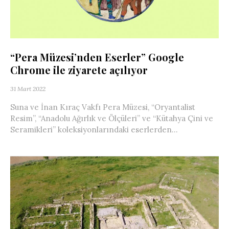
“Pera Müzesi’nden Eserler” Google
Chrome ile ziyarete açılıyor
31 Mart 2022
Suna ve İnan Kıraç Vakfı Pera Müzesi, “Oryantalist
Resim”, “Anadolu Ağırlık ve Ölçüleri” ve “Kütahya Çini ve
Seramikleri” koleksiyonlarındaki eserlerden...