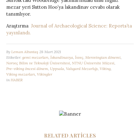
Suffolk’taki Woodbridge yakınlarındaki ünlü İngiliz
mezar yeri Sutton Hoo’ya İskandinav cevabı olarak
tanımlıyor.
Araştırma
Journal of Archaeological Science: Reports’ta
yayınlandı.
By
Leman Altuntaş
28 Mart 2021
Etiketler:
gemi mezarları
,
İskandinavya
,
İsveç
,
Merovingian dönemi
,
Norveç Bilim ve Teknoloji Üniversitesi
,
NTNU Üniversite Müzesi
,
Pre-viking öncesi dönem
,
Uppsala
,
Valsgard Mezarlığı
,
Viking
,
Viking mezarları
,
Vikingler
in
HABER
RELATED ARTICLES