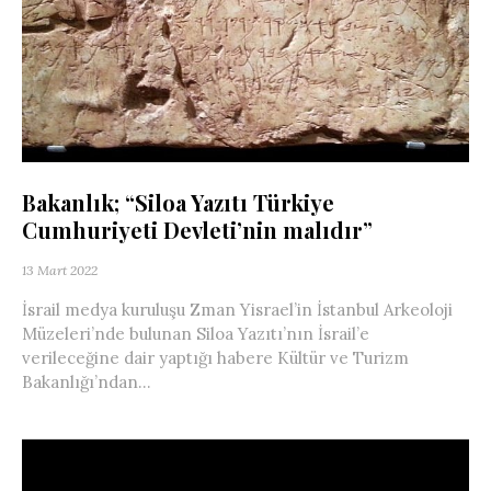
Bakanlık; “Siloa Yazıtı Türkiye
Cumhuriyeti Devleti’nin malıdır”
13 Mart 2022
İsrail medya kuruluşu Zman Yisrael’in İstanbul Arkeoloji
Müzeleri’nde bulunan Siloa Yazıtı’nın İsrail’e
verileceğine dair yaptığı habere Kültür ve Turizm
Bakanlığı’ndan...