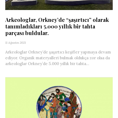
Arkeologlar, Orkney’de “şaşırtıcı” olarak
tanımladıkları 5.000 yıllık bir tahta
parçası buldular.
11 Ağustos 2021
Arkeologlar Orkney’de şaşırtıcı keşifler yapmaya devam
ediyor. Organik materyalleri bulmak oldukça zor olsa da
arkeologlar Orkney’de 5.000 yıllık bir tahta...