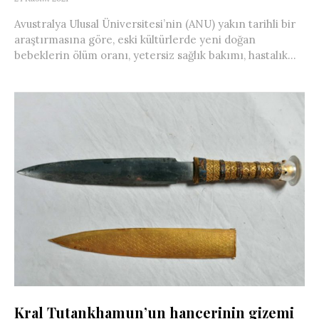
Avustralya Ulusal Üniversitesi’nin (ANU) yakın tarihli bir
araştırmasına göre, eski kültürlerde yeni doğan
bebeklerin ölüm oranı, yetersiz sağlık bakımı, hastalık...
Kral Tutankhamun’un hançerinin gizemi