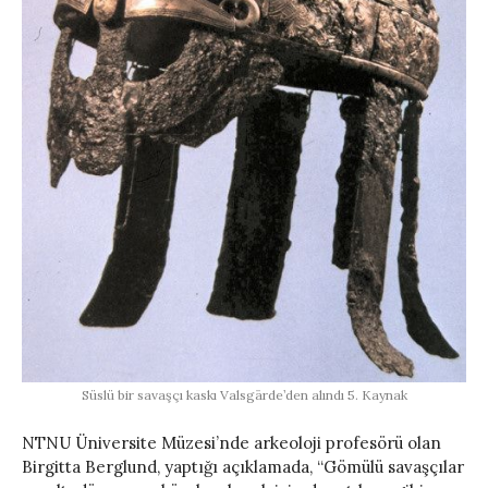
Süslü bir savaşçı kaskı Valsgärde’den alındı ​​5. Kaynak
NTNU Üniversite Müzesi’nde arkeoloji profesörü olan
Birgitta Berglund, yaptığı açıklamada, “Gömülü savaşçılar