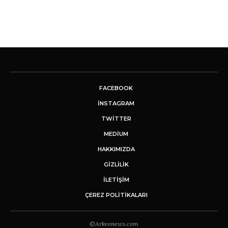
FACEBOOK
INSTAGRAM
TWITTER
MEDIUM
HAKKIMIZDA
GİZLİLİK
İLETIŞIM
ÇEREZ POLITIKALARI
©Arkeonews.com