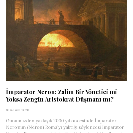
İmparator Neron: Zalim Bir Yönetici mi
Yoksa Zengin Aristokrat Düşmanı mı?
10 Kasım 2020
Günümüzden yaklaşık 2000 yıl öncesinde İmparator
Nero‘nun (Neron) Roma’yı yaktığı söylencesi İmparator