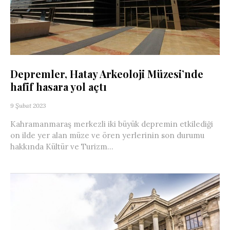
Depremler, Hatay Arkeoloji Müzesi’nde
hafif hasara yol açtı
9 Şubat 2023
Kahramanmaraş merkezli iki büyük depremin etkilediği
on ilde yer alan müze ve ören yerlerinin son durumu
hakkında Kültür ve Turizm...