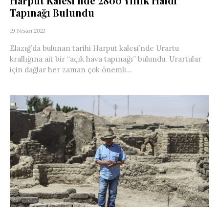
Harput Kalesi’nde 2800 Yıllık Haldi
Tapınağı Bulundu
19 Nisan 2021
Elazığ’da bulunan tarihi Harput kalesi’nde Urartu
krallığına ait bir “açık hava tapınağı” bulundu. Urartular
için dağlar her zaman çok önemli...