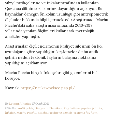
yüzyıl tarihçelerine ve İnkalar tarafından kullanılan
Quechua dilinin sözlüklerine dayandığını açıklıyor. Bu
kaynaklar, örneğin ön kolun uzunluğu gibi antropometrik
ölçümler hakkında bilgi içermektedir.Araştırmacı, Machu
Picchu’daki saha araştırması sırasında 2010-2017
yıllarında yapılan ölçümleri kullanarak metrolojik
analizler yapmıştır.
Araştırmalar ölçülendirmenin kraliyet ailesinin ön kol
uzunluğuna göre yapıldığını keşfetseler de bu antik
şehrin neden tektonik fayların buluşma noktasına
yapıldığını açıklamıyor.
Machu Picchu birçok İnka şehri gibi gizemlerini hala
koruyor.
Kaynak:
https://naukawpolsce.pap.pl/
By
Leman Altuntaş
15 Ocak 2021
Etiketler:
Antik şehir
,
Dünyanın 7 harikası
,
Fay hattına yapılan şehirler
,
İnkalar
,
Machu Picchu
,
Machu Picchu ne demek
,
Tektonik fay hattı