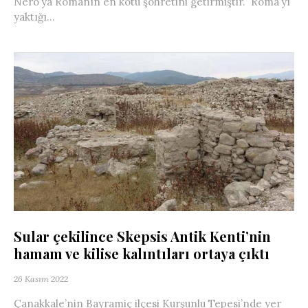
Nero’ya Romanın en kötü şöhretini getirmiştir. Roma’yı
yaktığı...
Sular çekilince Skepsis Antik Kenti’nin
hamam ve kilise kalıntıları ortaya çıktı
26 Kasım 2022
Çanakkale’nin Bayramiç ilçesi Kurşunlu Tepesi’nde yer