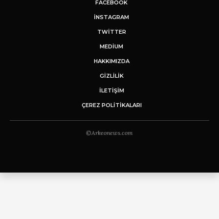
FACEBOOK
INSTAGRAM
TWITTER
MEDIUM
HAKKIMIZDA
GİZLİLİK
İLETIŞIM
ÇEREZ POLITIKALARI
©Arkeonews.com