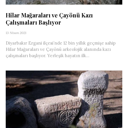
Hilar Mağaraları ve Çayönü Kazı
Çalışmaları Başlıyor
13 Nisan 2021
Diyarbakır Ergani ilçesi’nde 12 bin yıllık geçmişe sahip
Hilar Mağaraları ve Çayönü arkeolojik alanında kazı
çalışmaları başlıyor. Yerleşik hayatın ilk...