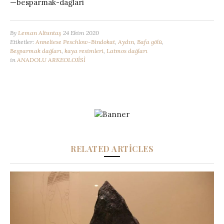
—besparmak-daglari
By
Leman Altuntaş
24 Ekim 2020
Etiketler:
Anneliese Peschlow-Bindokat
,
Aydın
,
Bafa gölü
,
Beşparmak dağları
,
kaya resimleri
,
Latmos dağları
in
ANADOLU ARKEOLOJİSİ
RELATED ARTICLES