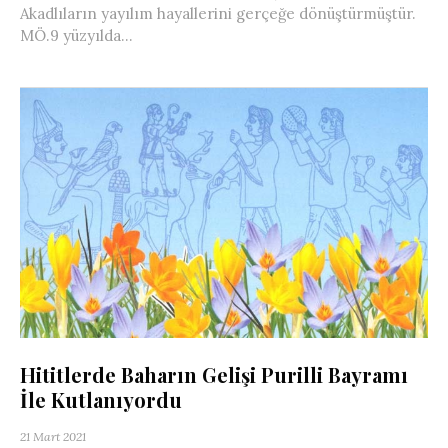
Akadlıların yayılım hayallerini gerçeğe dönüştürmüştür.
MÖ.9 yüzyılda...
Hititlerde Baharın Gelişi Purilli Bayramı
İle Kutlanıyordu
21 Mart 2021