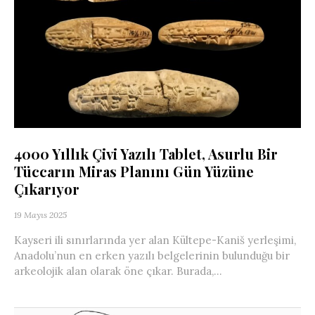
4000 Yıllık Çivi Yazılı Tablet, Asurlu Bir
Tüccarın Miras Planını Gün Yüzüne
Çıkarıyor
19 Mayıs 2025
Kayseri ili sınırlarında yer alan Kültepe-Kaniš yerleşimi,
Anadolu’nun en erken yazılı belgelerinin bulunduğu bir
arkeolojik alan olarak öne çıkar. Burada,...