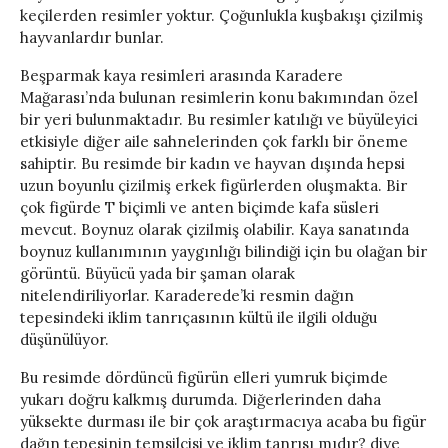
keçilerden resimler yoktur. Çoğunlukla kuşbakışı çizilmiş
hayvanlardır bunlar.
Beşparmak kaya resimleri arasında Karadere
Mağarası’nda bulunan resimlerin konu bakımından özel
bir yeri bulunmaktadır. Bu resimler katılığı ve büyüleyici
etkisiyle diğer aile sahnelerinden çok farklı bir öneme
sahiptir. Bu resimde bir kadın ve hayvan dışında hepsi
uzun boyunlu çizilmiş erkek figürlerden oluşmakta. Bir
çok figürde T biçimli ve anten biçimde kafa süsleri
mevcut. Boynuz olarak çizilmiş olabilir. Kaya sanatında
boynuz kullanımının yaygınlığı bilindiği için bu olağan bir
görüntü. Büyücü yada bir şaman olarak
nitelendiriliyorlar. Karaderede’ki resmin dağın
tepesindeki iklim tanrıçasının kültü ile ilgili olduğu
düşünülüyor.
Bu resimde dördüncü figürün elleri yumruk biçimde
yukarı doğru kalkmış durumda. Diğerlerinden daha
yüksekte durması ile bir çok araştırmacıya acaba bu figür
dağın tepesinin temsilcisi ve iklim tanrısı mıdır? diye