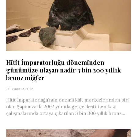
Hitit İmparatorluğu döneminden
günümüze ulaşan nadir 3 bin 300 yıllık
bronz miğfer
17 Temmuz 2022
Hitit İmparatorluğu’nun önemli kült merkezlerinden biri
olan Şapinuva’da 2002 yılında gerçekleştirilen kazı
çalışmalarında ortaya çıkarılan 3 bin 300 yıllık bronz...