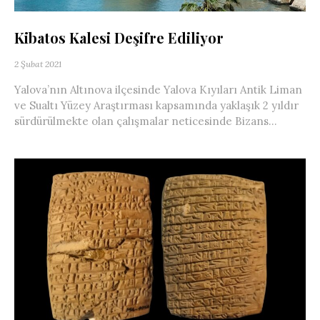
Kibatos Kalesi Deşifre Ediliyor
2 Şubat 2021
Yalova’nın Altınova ilçesinde Yalova Kıyıları Antik Liman
ve Sualtı Yüzey Araştırması kapsamında yaklaşık 2 yıldır
sürdürülmekte olan çalışmalar neticesinde Bizans...