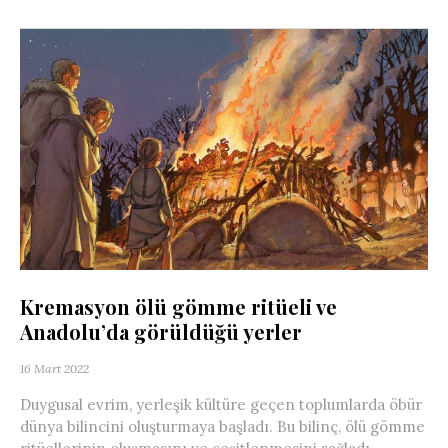
Kremasyon ölü gömme ritüeli ve
Anadolu’da görüldüğü yerler
16 Mart 2022
Duygusal evrim, yerleşik kültüre geçen toplumlarda öbür
dünya bilincini oluşturmaya başladı. Bu bilinç, ölü gömme