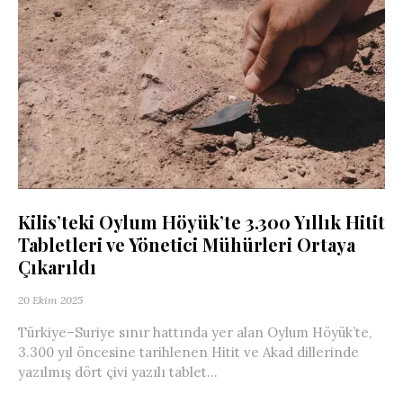
Kilis’teki Oylum Höyük’te 3.300 Yıllık Hitit
Tabletleri ve Yönetici Mühürleri Ortaya
Çıkarıldı
20 Ekim 2025
Türkiye–Suriye sınır hattında yer alan Oylum Höyük’te,
3.300 yıl öncesine tarihlenen Hitit ve Akad dillerinde
yazılmış dört çivi yazılı tablet...