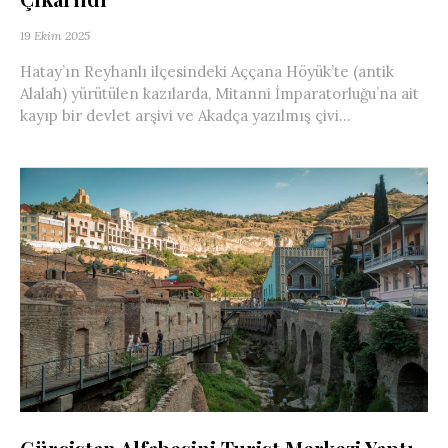
19 Ekim 2025
Hatay’ın Reyhanlı ilçesindeki Aççana Höyük’te (antik
Alalah) yürütülen kazılarda, Mitanni İmparatorluğu’na ait
kayıp bir devlet arşivi ve Akadça yazılmış çivi...