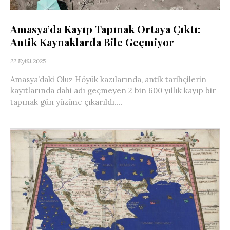
Amasya’da Kayıp Tapınak Ortaya Çıktı:
Antik Kaynaklarda Bile Geçmiyor
22 Eylül 2025
Amasya’daki Oluz Höyük kazılarında, antik tarihçilerin
kayıtlarında dahi adı geçmeyen 2 bin 600 yıllık kayıp bir
tapınak gün yüzüne çıkarıldı....