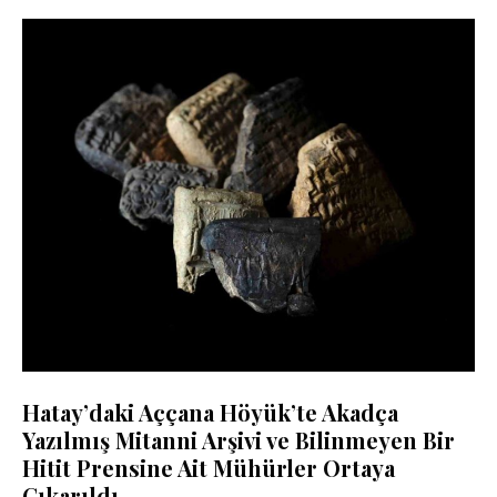
Hatay’daki Aççana Höyük’te Akadça
Yazılmış Mitanni Arşivi ve Bilinmeyen Bir
Hitit Prensine Ait Mühürler Ortaya
Çıkarıldı