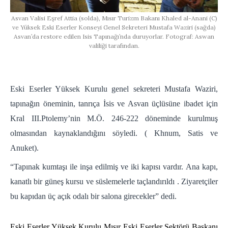
Asvan Valisi Eşref Attia (solda), Mısır Turizm Bakanı Khaled al-Anani (C)
ve Yüksek Eski Eserler Konseyi Genel Sekreteri Mustafa Waziri (sağda)
Asvan’da restore edilen Isis Tapınağı’nda duruyorlar. Fotograf: Aswan
valiliği tarafından.
Eski Eserler Yüksek Kurulu genel sekreteri Mustafa Waziri,
tapınağın öneminin, tanrıça İsis ve Asvan üçlüsüne ibadet için
Kral III.Ptolemy’nin M.Ö. 246-222 döneminde kurulmuş
olmasından kaynaklandığını söyledi. ( Khnum, Satis ve
Anuket).
“Tapınak kumtaşı ile inşa edilmiş ve iki kapısı vardır. Ana kapı,
kanatlı bir güneş kursu ve süslemelerle taçlandırıldı . Ziyaretçiler
bu kapıdan üç açık odalı bir salona girecekler” dedi.
Eski Eserler Yüksek Kurulu Mısır Eski Eserler Sektörü Başkanı