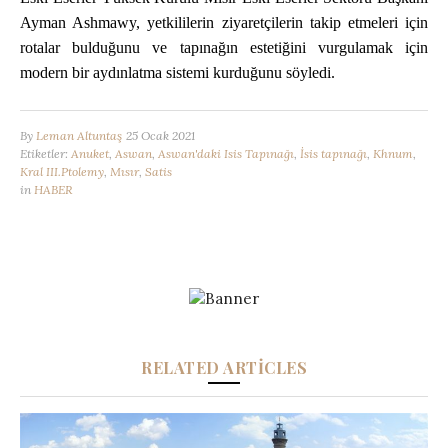
Ayman Ashmawy, yetkililerin ziyaretçilerin takip etmeleri için
rotalar bulduğunu ve tapınağın estetiğini vurgulamak için
modern bir aydınlatma sistemi kurduğunu söyledi.
By
Leman Altuntaş
25 Ocak 2021
Etiketler:
Anuket
,
Aswan
,
Aswan'daki Isis Tapınağı
,
İsis tapınağı
,
Khnum
,
Kral III.Ptolemy
,
Mısır
,
Satis
in
HABER
RELATED ARTICLES