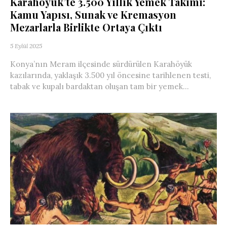
Karahöyük’te 3.500 Yıllık Yemek Takımı:
Kamu Yapısı, Sunak ve Kremasyon
Mezarlarla Birlikte Ortaya Çıktı
5 Eylül 2025
Konya’nın Meram ilçesinde sürdürülen Karahöyük
kazılarında, yaklaşık 3.500 yıl öncesine tarihlenen testi,
tabak ve kupalı bardaktan oluşan tam bir yemek...