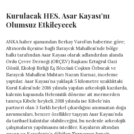
Kurulacak HES, Asar Kayası’nı
Olumsuz Etkileyecek
ANKA haber ajansından Berkay Varol’un haberine göre;
Altınordu ilçesine bağlı Saraycık Mahallesi’nde bölge
halkı tarafından Asar Kayası olarak adlandırılan alanda
Ordu Çevre Derneği (ORÇEV) Başkanı Ertuğrul Gazi
Gönül, Ekoloji Birliği Eş Sözcüsü Coşkun Özbucak ve
Saraycık Mahallesi Muhtarı Nazım Kurnaz, inceleme
yaptılar. Asar Kayası’na yaklaşık 5 kilometre uzaklıktaki
Kurul Kalesi’nde 2016 yılında yapılan arkeolojik kazılarda,
kalenin kapısında Helenistik döneme ait mermerden
tanrıça Kibele heykeli, 2018 yılında ise Kibele’nin
partneri olan 3 farklı heykel çıkardığını anımsatan doğa
savunucuları, benzer özellikler taşıyan Asar Kayası’nda
da tarihsel kalıntılar olabileceğini, bu nedenle arkeolojik
çalışmaların yapılmasını istediler. Kayaların altından
geçen ve Karadeniz’e dökülen Turnasuyu Irmağı