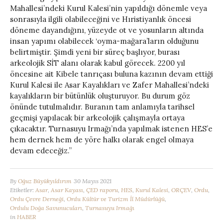
Mahallesi’ndeki Kurul Kalesi’nin yapıldığı dönemle veya
sonrasıyla ilgili olabileceğini ve Hıristiyanlık öncesi
döneme dayandığını, yüzeyde ot ve yosunların altında
insan yapımı olabilecek ‘oyma-mağara’ların olduğunu
belirtmiştir. Şimdi yeni bir süreç başlıyor, burası
arkeolojik SİT alanı olarak kabul görecek. 2200 yıl
öncesine ait Kibele tanrıçası buluna kazının devam ettiği
Kurul Kalesi ile Asar Kayalıkları ve Zafer Mahallesi’ndeki
kayalıkların bir bütünlük oluşturuyor. Bu durum göz
önünde tutulmalıdır. Buranın tam anlamıyla tarihsel
geçmişi yapılacak bir arkeolojik çalışmayla ortaya
çıkacaktır. Turnasuyu Irmağı’nda yapılmak istenen HES’e
hem dernek hem de yöre halkı olarak engel olmaya
devam edeceğiz.”
By
Oğuz Büyükyıldırım
30 Mayıs 2021
Etiketler:
Asar
,
Asar Kayası
,
ÇED raporu
,
HES
,
Kurul Kalesi
,
ORÇEV
,
Ordu
,
Ordu Çevre Derneği
,
Ordu Kültür ve Turizm İl Müdürlüğü
,
Ordulu Doğa Savunucuları
,
Turnasuyu Irmağı
in
HABER