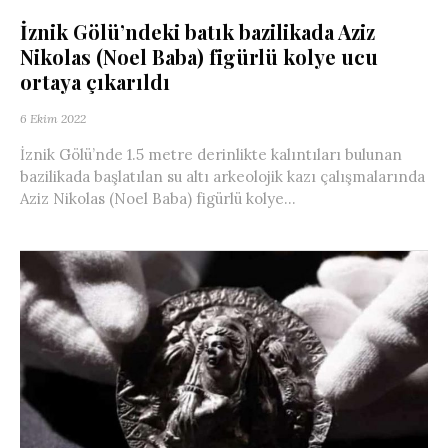
İznik Gölü’ndeki batık bazilikada Aziz
Nikolas (Noel Baba) figürlü kolye ucu
ortaya çıkarıldı
6 Ekim 2022
İznik Gölü’nde 1.5 metre derinlikte kalıntıları bulunan
bazilikada başlatılan su altı arkeolojik kazı çalışmalarında
Aziz Nikolas (Noel Baba) figürlü kolye...