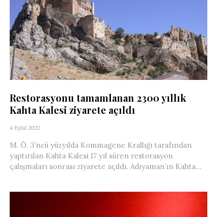
Restorasyonu tamamlanan 2300 yıllık
Kahta Kalesi ziyarete açıldı
4 Eylül 2022
M. Ö. 3’ncü yüzyılda Kommagene Krallığı tarafından
yaptırılan Kahta Kalesi 17 yıl süren restorasyon
çalışmaları sonrası ziyarete açıldı. Adıyaman’ın Kahta...