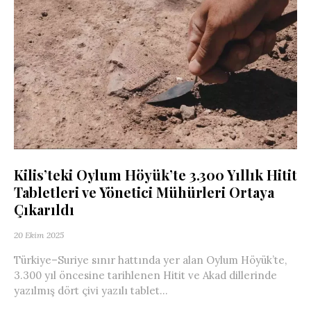
Kilis’teki Oylum Höyük’te 3.300 Yıllık Hitit
Tabletleri ve Yönetici Mühürleri Ortaya
Çıkarıldı
20 Ekim 2025
Türkiye–Suriye sınır hattında yer alan Oylum Höyük’te,
3.300 yıl öncesine tarihlenen Hitit ve Akad dillerinde
yazılmış dört çivi yazılı tablet...