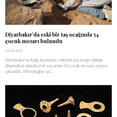
Diyarbakır’da eski bir taş ocağında 54
çocuk mezarı bulundu
4 Ocak 2024
Diyarbakır’ın Kulp ilçesinde, eski bir taş ocağı olduğu
düşünülen alanda 0-6 yaş arası 54 çocuk mezarı ortaya
çıkarıldı. Arkeologlar, şu...