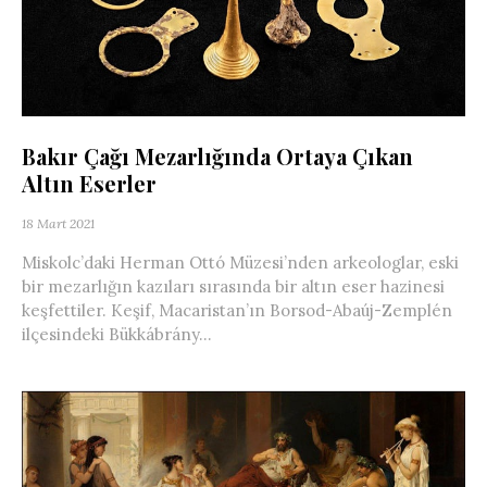
Bakır Çağı Mezarlığında Ortaya Çıkan
Altın Eserler
18 Mart 2021
Miskolc’daki Herman Ottó Müzesi’nden arkeologlar, eski
bir mezarlığın kazıları sırasında bir altın eser hazinesi
keşfettiler. Keşif, Macaristan’ın Borsod-Abaúj-Zemplén
ilçesindeki Bükkábrány...