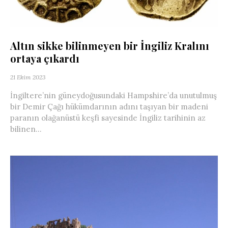
Altın sikke bilinmeyen bir İngiliz Kralını
ortaya çıkardı
21 Ekim 2023
İngiltere’nin güneydoğusundaki Hampshire’da unutulmuş
bir Demir Çağı hükümdarının adını taşıyan bir madeni
paranın olağanüstü keşfi sayesinde İngiliz tarihinin az
bilinen...