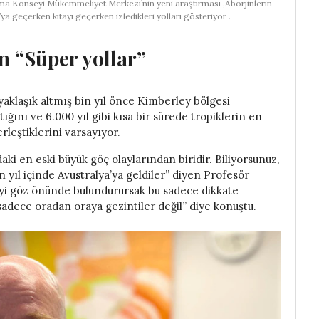
tırma Konseyi Mükemmeliyet Merkezi’nin yeni araştırması ,Aborjinlerin
a geçerken kıtayı geçerken izledikleri yolları gösteriyor .
n “Süper yollar”
 yaklaşık altmış bin yıl önce Kimberley bölgesi
ığını ve 6.000 yıl gibi kısa bir sürede tropiklerin en
leştiklerini varsayıyor.
ki en eski büyük göç olaylarından biridir. Biliyorsunuz,
 yıl içinde Avustralya’ya geldiler” diyen Profesör
yi göz önünde bulundurursak bu sadece dikkate
dece oradan oraya gezintiler değil” diye konuştu.