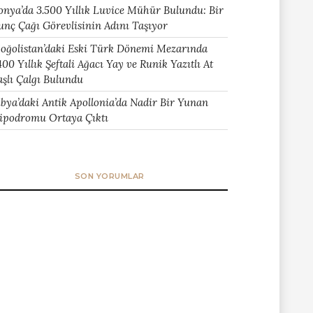
onya’da 3.500 Yıllık Luvice Mühür Bulundu: Bir
unç Çağı Görevlisinin Adını Taşıyor
oğolistan’daki Eski Türk Dönemi Mezarında
400 Yıllık Şeftali Ağacı Yay ve Runik Yazıtlı At
aşlı Çalgı Bulundu
ibya’daki Antik Apollonia’da Nadir Bir Yunan
ipodromu Ortaya Çıktı
SON YORUMLAR