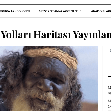
VRUPA ARKEOLOJISI
MEZOPOTAMYA ARKEOLOJISI
ANADOLU ARK
 Yolları Haritası Yayınla
M
A
M
O