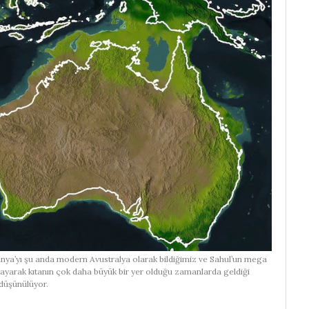
anya’yı şu anda modern Avustralya olarak bildiğimiz ve Sahul’un mega
ğlayarak kıtanın çok daha büyük bir yer olduğu zamanlarda geldiği
düşünülüyor.