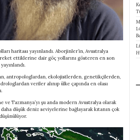
K
T
M
1.
B
L
ları haritası yayınlandı. Aborjinler’in, Avustralya
H
hareket ettiklerine dair göç yollarını gösteren en son
yayınlandı.
dan, antropologlardan, ekolojistlerden, genetikçilerden,
drologlardan veriler alınıp ülke çapında en olası
u.
ine ve Tazmanya’yı şu anda modern Avustralya olarak
n daha düşük deniz seviyelerine bağlayarak kıtanın çok
 düşünülüyor.