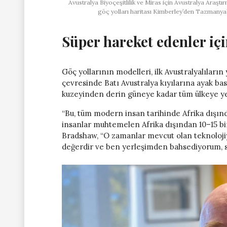
Avustralya Biyoçeşitlilik ve Miras için Avustralya Araş
göç yolları haritası Kimberley’den Tazmanya’y
Süper hareket edenler içi
Göç yollarının modelleri, ilk Avustralyalıların
çevresinde Batı Avustralya kıyılarına ayak bast
kuzeyinden derin güneye kadar tüm ülkeye yer
“Bu, tüm modern insan tarihinde Afrika dışında
insanlar muhtemelen Afrika dışından 10–15 bin
Bradshaw, “O zamanlar mevcut olan teknoloji
değerdir ve ben yerleşimden bahsediyorum, sa