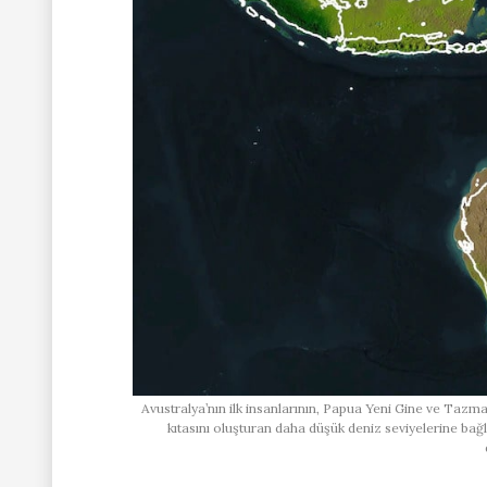
Avustralya’nın ilk insanlarının, Papua Yeni Gine ve Tazm
kıtasını oluşturan daha düşük deniz seviyelerine ba