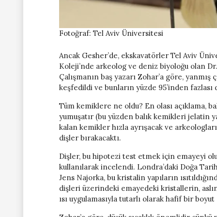
Fotoğraf: Tel Aviv Üniversitesi
Ancak Gesher’de, ekskavatörler Tel Aviv Üni
Koleji’nde arkeolog ve deniz biyoloğu olan Dr. 
Çalışmanın baş yazarı Zohar’a göre, yanmış ç
keşfedildi ve bunların yüzde 95’inden fazlası d
Tüm kemiklere ne oldu? En olası açıklama, balı
yumuşatır (bu yüzden balık kemikleri jelatin ya
kalan kemikler hızla ayrışacak ve arkeologları
dişler bırakacaktı.
Dişler, bu hipotezi test etmek için emayeyi ol
kullanılarak incelendi. Londra’daki Doğa Tarih
Jens Najorka, bu kristalin yapıların ısıtıldığ
dişleri üzerindeki emayedeki kristallerin, as
ısı uygulamasıyla tutarlı olarak hafif bir boyu