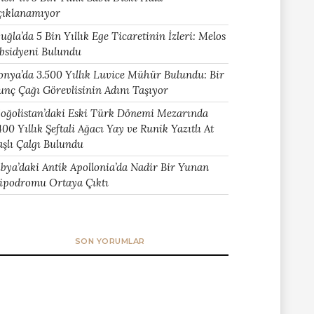
çıklanamıyor
uğla’da 5 Bin Yıllık Ege Ticaretinin İzleri: Melos
bsidyeni Bulundu
onya’da 3.500 Yıllık Luvice Mühür Bulundu: Bir
unç Çağı Görevlisinin Adını Taşıyor
oğolistan’daki Eski Türk Dönemi Mezarında
400 Yıllık Şeftali Ağacı Yay ve Runik Yazıtlı At
aşlı Çalgı Bulundu
ibya’daki Antik Apollonia’da Nadir Bir Yunan
ipodromu Ortaya Çıktı
SON YORUMLAR