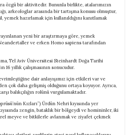
ra özgü bir aktivitedir. Bununla birlikte, atalarımızın
ı, arkeologlar arasında bir tartışma konusu olmuştur,
il, yemek hazırlamak için kullanıldığını kanıtlamak
ayınlanan yeni bir araştırmaya göre, yemek
ce Neandertaller ve erken Homo sapiens tarafından
şma, Tel Aviv Üniversitesi Steinhardt Doğa Tarihi
ın 16 yıllık çalışmasının sonucudur.
evrimleştiğine dair anlayışımız için etkileri var ve
den çok daha gelişmiş olduğunu ortaya koyuyor. Ayrıca,
arşı balıkçılığın rolünü vurgulamaktadır.
prüsü’nün Kızları”) Ürdün Nehri kıyısında yer
yısında zengin, bataklık bir bölgeydi ve homininler, iki
erel meyve ve bitkilerle avlanmak ve ziyafet çekmek
şı aletleri, yerlilerin ateşi nasıl kullanacaklarını