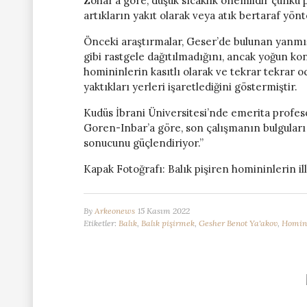
Zohar’a göre, düşük sıcaklık önemlidir çünkü p
artıkların yakıt olarak veya atık bertaraf yönt
Önceki araştırmalar, Geser’de bulunan yanmış
gibi rastgele dağıtılmadığını, ancak yoğun 
homininlerin kasıtlı olarak ve tekrar tekrar o
yaktıkları yerleri işaretlediğini göstermiştir.
Kudüs İbrani Üniversitesi’nde emerita profe
Goren-Inbar’a göre, son çalışmanın bulguları 
sonucunu güçlendiriyor.”
Kapak Fotoğrafı: Balık pişiren homininlerin il
By
Arkeonews
15 Kasım 2022
Etiketler:
Balık
,
Balık pişirmek
,
Gesher Benot Ya'akov
,
Homin