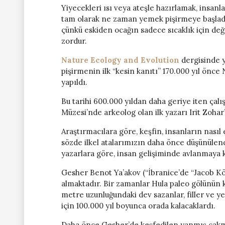
Yiyecekleri ısı veya ateşle hazırlamak, insanla
tam olarak ne zaman yemek pişirmeye başladığ
çünkü eskiden ocağın sadece sıcaklık için değ
zordur.
Nature Ecology and Evolution
dergisinde y
pişirmenin ilk “kesin kanıtı” 170.000 yıl ön
yapıldı.
Bu tarihi 600.000 yıldan daha geriye iten çalı
Müzesi’nde arkeolog olan ilk yazarı Irit Zohar’
Araştırmacılara göre, keşfin, insanların nasıl 
sözde ilkel atalarımızın daha önce düşünülen
yazarlara göre, insan gelişiminde avlanmaya k
Gesher Benot Ya’akov (“İbranice’de “Jacob Kö
almaktadır. Bir zamanlar Hula paleo gölünün kı
metre uzunluğundaki dev sazanlar, filler ve y
için 100.000 yıl boyunca orada kalacaklardı.
Daha önce Gesher’de keşfedilen yanmış çakmakta