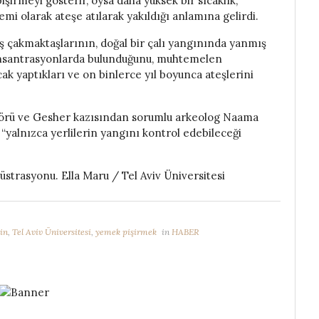
işirmeyi gösterir, oysa daha yüksek bir sıcaklık,
emi olarak ateşe atılarak yakıldığı anlamına gelirdi.
 çakmaktaşlarının, doğal bir çalı yangınında yanmış
konsantrasyonlarda bulunduğunu, muhtemelen
cak yaptıkları ve on binlerce yıl boyunca ateşlerini
sörü ve Gesher kazısından sorumlu arkeolog Naama
“yalnızca yerlilerin yangını kontrol edebileceği
lüstrasyonu. Ella Maru / Tel Aviv Üniversitesi
in
,
Tel Aviv Üniversitesi
,
yemek pişirmek
in
HABER