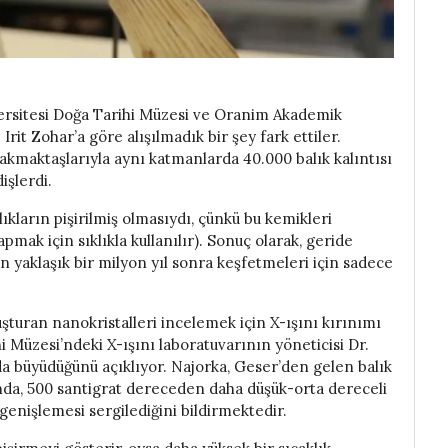
versitesi Doğa Tarihi Müzesi ve Oranim Akademik
Irit Zohar’a göre alışılmadık bir şey fark ettiler.
akmaktaşlarıyla aynı katmanlarda 40.000 balık kalıntısı
işlerdi.
kların pişirilmiş olmasıydı, çünkü bu kemikleri
pmak için sıklıkla kullanılır). Sonuç olarak, geride
n yaklaşık bir milyon yıl sonra keşfetmeleri için sadece
uşturan nanokristalleri incelemek için X-ışını kırınımı
i Müzesi’ndeki X-ışını laboratuvarının yöneticisi Dr.
ında büyüdüğünü açıklıyor. Najorka, Geser’den gelen balık
lında, 500 santigrat dereceden daha düşük-orta dereceli
t genişlemesi sergilediğini bildirmektedir.