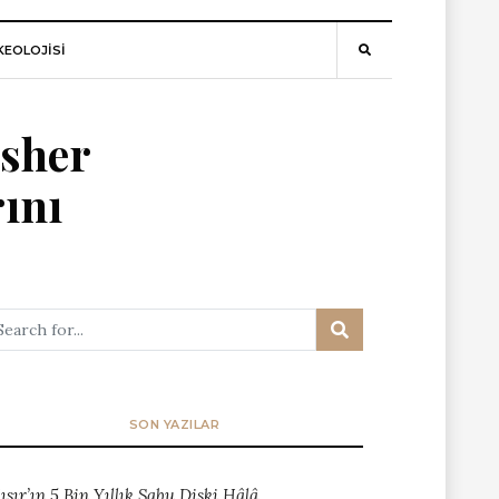
EOLOJİSİ
esher
rını
SON YAZILAR
ısır’ın 5 Bin Yıllık Sabu Diski Hâlâ