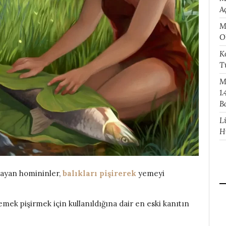
A
M
O
K
T
M
1.
B
L
H
şayan homininler,
balıkları pişirerek
yemeyi
yemek pişirmek için kullanıldığına dair en eski kanıtın