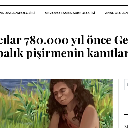
VRUPA ARKEOLOJISI
MEZOPOTAMYA ARKEOLOJISI
ANADOLU ARK
acılar 780.000 yıl önce G
balık pişirmenin kanıtla
M