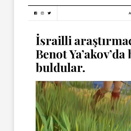
A
İsrailli araştırm
Benot Ya’akov’da 
buldular.