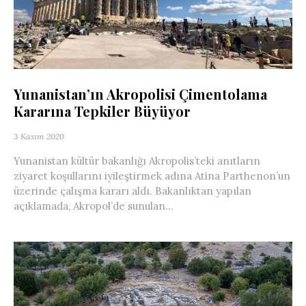
Yunanistan’ın Akropolisi Çimentolama
Kararına Tepkiler Büyüyor
3 Kasım 2020
Yunanistan kültür bakanlığı Akropolis’teki anıtların
ziyaret koşullarını iyileştirmek adına Atina Parthenon’un
üzerinde çalışma kararı aldı. Bakanlıktan yapılan
açıklamada, Akropol’de sunulan...