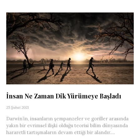
İnsan Ne Zaman Dik Yürümeye Başladı
25 Şubat 2021
Darwin’in, insanların şempanzeler ve goriller arasında
yakın bir evrimsel ilişki olduğu teorisi bilim dünyasında
hararetli tartışmaların devam ettiği bir alandır....