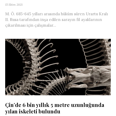
15 Ekim 2021
M. Ö. 685-645 yılları arasında hüküm süren Urartu Kralı
II. Rusa tarafından inşa edilen sarayın fil ayaklarının
çıkarılması için çalışmalar...
Çin’de 6 bin yıllık 5 metre uzunluğunda
yılan iskeleti bulundu