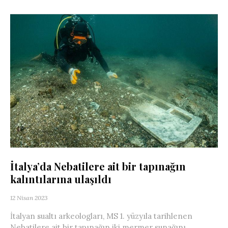
İtalya’da Nebatilere ait bir tapınağın
kalıntılarına ulaşıldı
12 Nisan 2023
İtalyan sualtı arkeologları, MS 1. yüzyıla tarihlenen
Nebatilere ait bir tapınağın iki mermer sunağını