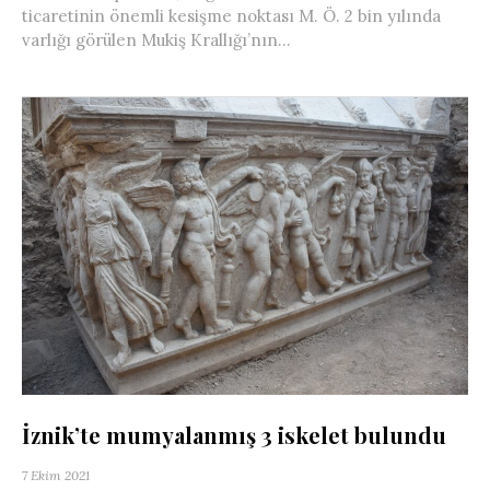
ticaretinin önemli kesişme noktası M. Ö. 2 bin yılında
varlığı görülen Mukiş Krallığı’nın...
İznik’te mumyalanmış 3 iskelet bulundu
7 Ekim 2021