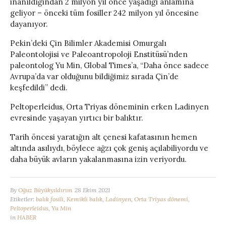
inanıldığından 2 milyon yıl önce yaşadığı anlamına
geliyor – önceki tüm fosiller 242 milyon yıl öncesine
dayanıyor.
Pekin’deki Çin Bilimler Akademisi Omurgalı
Paleontolojisi ve Paleoantropoloji Enstitüsü’nden
paleontolog Yu Min, Global Times’a, “Daha önce sadece
Avrupa’da var olduğunu bildiğimiz sırada Çin’de
keşfedildi” dedi.
Peltoperleidus, Orta Triyas döneminin erken Ladinyen
evresinde yaşayan yırtıcı bir balıktır.
Tarih öncesi yaratığın alt çenesi kafatasının hemen
altında asılıydı, böylece ağzı çok geniş açılabiliyordu ve
daha büyük avların yakalanmasına izin veriyordu.
By
Oğuz Büyükyıldırım
28 Ekim 2021
Etiketler:
balık fosili
,
Kemikli balık
,
Ladinyen
,
Orta Triyas dönemi
,
Peltoperleidus
,
Yu Min
in
HABER