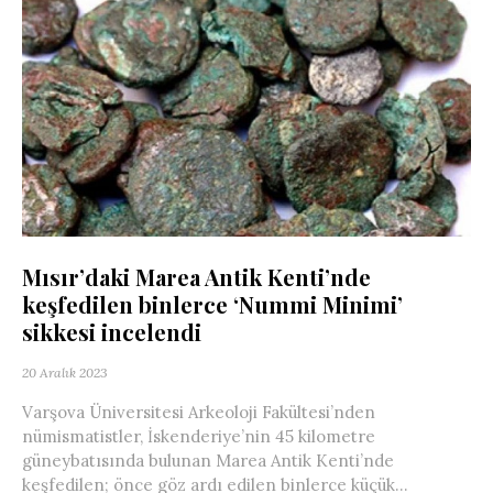
Mısır’daki Marea Antik Kenti’nde
keşfedilen binlerce ‘Nummi Minimi’
sikkesi incelendi
20 Aralık 2023
Varşova Üniversitesi Arkeoloji Fakültesi’nden
nümismatistler, İskenderiye’nin 45 kilometre
güneybatısında bulunan Marea Antik Kenti’nde
keşfedilen; önce göz ardı edilen binlerce küçük...