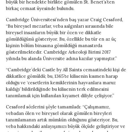
büyük bir hendekte birlikte gömülen St. Benet’s’ten
birkaç cemaat üyesinde bulundu.
Cambridge Üniversitesi’nden baş yazar Craig Cessford,
“Bu bireysel mezarlar, veba salgınları sırasında bile
bireysel insanların büyük bir özen ve dikkatle
gömüldüğünü gösteriyor. Bu, özellikle bu tür en az üç
kişinin bölüm binasına gömüldüğü manastırda
gösterilmektedir. Cambridge Arkeoloji Birimi 2017
yılında bu alanda Üniversite adına kazılar yapmıştır.”
“Cambridge’deki Castle by All Saints cemaatindeki kişi de
dikkatlice gömüldü; bu, 1365’te kilisenin kısmen harap
olduğu ve ‘cesetlerin kemiklerinin hayvanlara maruz
kaldığı’ bildirildiğinde bu kilisenin terk edilmesini
tanımlamak için kullanılan kıyamet diliyle çelişiyor.”
Cessford sözlerini şöyle tamamladı: “Çalışmamız,
vebadan ölen ve bireysel olarak gömülen bireyleri
tanımlamanın artık mümkün olduğunu gösteriyor. Bu,
veba hakkındaki anlayışımızı büyük ölçüde geliştiriyor ve