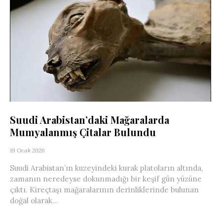
Suudi Arabistan’daki Mağaralarda
Mumyalanmış Çitalar Bulundu
19 Ocak 2026
Suudi Arabistan’ın kuzeyindeki kurak platoların altında,
zamanın neredeyse dokunmadığı bir keşif gün yüzüne
çıktı. Kireçtaşı mağaralarının derinliklerinde bulunan
doğal olarak...