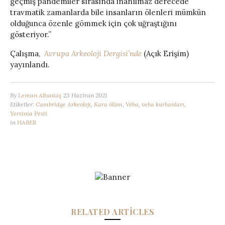
geçmiş pandemiler sırasında inanılmaz derecede
travmatik zamanlarda bile insanların ölenleri mümkün
olduğunca özenle gömmek için çok uğraştığını
gösteriyor.”
Çalışma,
Avrupa Arkeoloji Dergisi’nde
(Açık Erişim)
yayınlandı.
By
Leman Altuntaş
23 Haziran 2021
Etiketler:
Cambridge Arkeoloji
,
Kara ölüm
,
Veba
,
veba kurbanları
,
Yersinia Pesti
in
HABER
RELATED ARTICLES