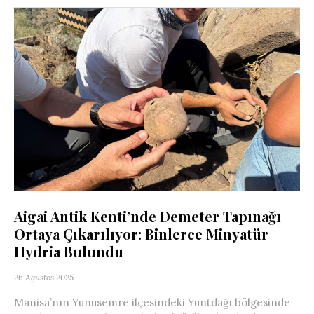
Aigai Antik Kenti’nde Demeter Tapınağı
Ortaya Çıkarılıyor: Binlerce Minyatür
Hydria Bulundu
26 Ağustos 2025
Manisa’nın Yunusemre ilçesindeki Yuntdağı bölgesinde