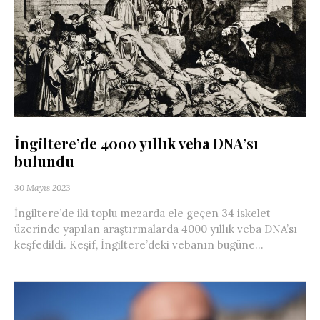
İngiltere’de 4000 yıllık veba DNA’sı
bulundu
30 Mayıs 2023
İngiltere’de iki toplu mezarda ele geçen 34 iskelet
üzerinde yapılan araştırmalarda 4000 yıllık veba DNA’sı
keşfedildi. Keşif, İngiltere’deki vebanın bugüne...