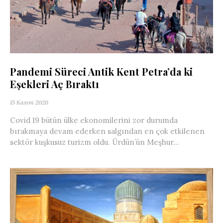
Pandemi Süreci Antik Kent Petra’da ki
Eşekleri Aç Bıraktı
15 Kasım 2020
Covid 19 bütün ülke ekonomilerini zor durumda
bırakmaya devam ederken salgından en çok etkilenen
sektör kuşkusuz turizm oldu. Ürdün’ün Meşhur...