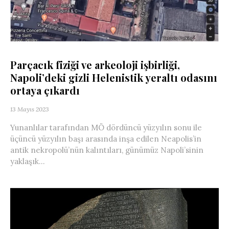
Parçacık fiziği ve arkeoloji işbirliği,
Napoli’deki gizli Helenistik yeraltı odasını
ortaya çıkardı
13 Mayıs 2023
Yunanlılar tarafından MÖ dördüncü yüzyılın sonu ile
üçüncü yüzyılın başı arasında inşa edilen Neapolis’in
antik nekropolü’nün kalıntıları, günümüz Napoli’sinin
yaklaşık...