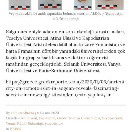
Vryokastraki’deki antik tapınakta bulunan eserler. AMNA / Yunanistan
Kültür Bakanlığı
Salgın nedeniyle adanın en son arkeolojik araştırmaları,
Teselya Üniversitesi, Atina Ulusal ve Kapodistrian
Üniversitesi, Aristoteles dahil olmak üzere Yunanistan ve
hatta Fransa’nın dört bir yanındaki üniversitelerden çok
küçük bir grup yüksek lisans ve doktora öğrencisi
tarafından gerçekleştirildi. Selanik Üniversitesi, Yanya
Üniversitesi ve Paris-Sorbonne Üniversitesi.
https://greece.greekreporter.com/2020/11/06/ancient-
city-on-remote-islet-in-aegean-reveals-fascinating-
secrets-in-new-dig/ sitesinden çeviri yapılmıştır.
By
Leman Altuntaş
9 Kasım 2020
Etiketler:
Antik kent
,
Ege denizi
,
Greek
,
Teselya Üniversitesi
,
Vryokastraki
,
Yunan Kültür Bakanlığı
,
yunanistan
in
HABER