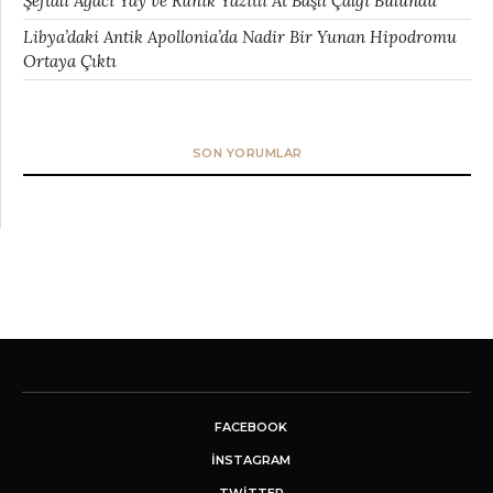
Şeftali Ağacı Yay ve Runik Yazıtlı At Başlı Çalgı Bulundu
Libya’daki Antik Apollonia’da Nadir Bir Yunan Hipodromu
Ortaya Çıktı
SON YORUMLAR
FACEBOOK
INSTAGRAM