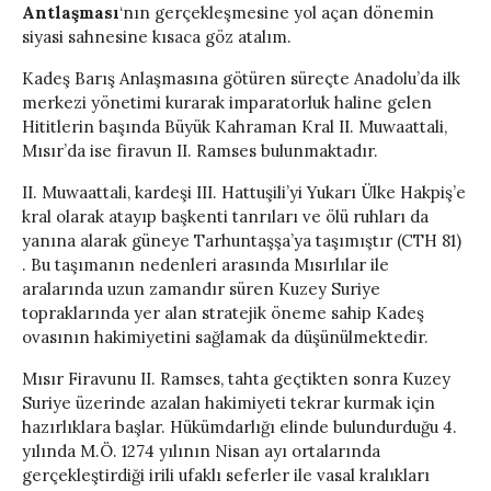
Antlaşması
‘nın gerçekleşmesine yol açan dönemin
siyasi sahnesine kısaca göz atalım.
Kadeş Barış Anlaşmasına götüren süreçte Anadolu’da ilk
merkezi yönetimi kurarak imparatorluk haline gelen
Hititlerin başında Büyük Kahraman Kral II. Muwaattali,
Mısır’da ise firavun II. Ramses bulunmaktadır.
II. Muwaattali, kardeşi III. Hattuşili’yi Yukarı Ülke Hakpiş’e
kral olarak atayıp başkenti tanrıları ve ölü ruhları da
yanına alarak güneye Tarhuntaşşa’ya taşımıştır (CTH 81)
. Bu taşımanın nedenleri arasında Mısırlılar ile
aralarında uzun zamandır süren Kuzey Suriye
topraklarında yer alan stratejik öneme sahip Kadeş
ovasının hakimiyetini sağlamak da düşünülmektedir.
Mısır Firavunu II. Ramses, tahta geçtikten sonra Kuzey
Suriye üzerinde azalan hakimiyeti tekrar kurmak için
hazırlıklara başlar. Hükümdarlığı elinde bulundurduğu 4.
yılında M.Ö. 1274 yılının Nisan ayı ortalarında
gerçekleştirdiği irili ufaklı seferler ile vasal kralıkları