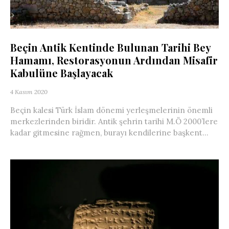
Beçin Antik Kentinde Bulunan Tarihi Bey
Hamamı, Restorasyonun Ardından Misafir
Kabulüne Başlayacak
4 Kasım 2020
Beçin kalesi Türk İslam dönemi yerleşmelerinin önemli
merkezlerinden biridir. Antik şehrin tarihi M.Ö 2000’lere
kadar gitmesine rağmen, burayı kendilerine başkent...