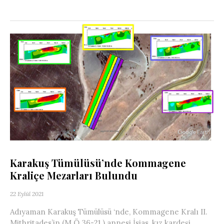
Karakuş Tümülüsü’nde Kommagene
Kraliçe Mezarları Bulundu
22 Eylül 2021
Adıyaman Karakuş Tümülüsü ‘nde, Kommagene Kralı II.
Mithritades’in (M.Ö 36-21 ) annesi İsias, kız kardeşi