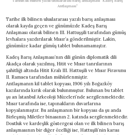
Tarihin ilk bilinen yazılı uluslararası barış antlaşması “Kadeş Barış
Antlaşması”
Tarihe ilk bilinen uluslararası yazılı barış anlaşması
olarak kayda geçen ve günümüzde Kadeş Barış
Anlaşması olarak bilinen III. Hattuşşili tarafından gümüş
levhalara yazdırılarak Mısır’a gönderilmiştir. Lakin,
günümüze kadar gümüş tablet bulunamamıştır.
Kadeş Barış Anlaşması’nın dili günün diplomatik dili
Akadça olarak yazılmış, Hitit ve Mısır tanrılarının
şahitliği altında Hitit Kralı III. Hattuşili ve Mısır Firavunu
II. Ramses tarafından mühürlenmiştir.
Antlaşmanın kil tablet kopyası, 1906 yılı Boğazköy
kazılarında kırık olarak bulunmuştur. Bulunan bu tablet
şu an İstanbul Arkeoloji Müzeleri’nde sergilenmektedir.
Mısır tarafında ise, tapınakların duvarlarına
kopyalanmıştır. Bu anlaşmanın bir kopyası da şu anda
Birleşmiş Miletler binasının 2. katında sergilenmektedir.
Dostluk ve kardeşlik göstergesi olan ve ilk bilinen barış
anlaşmasının bir diğer özelliği ise, Hattuşili’nin karısı