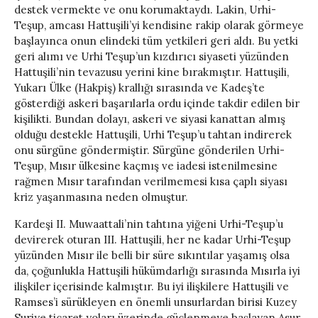
destek vermekte ve onu korumaktaydı. Lakin, Urhi-
Teşup, amcası Hattuşili’yi kendisine rakip olarak görmeye
başlayınca onun elindeki tüm yetkileri geri aldı. Bu yetki
geri alımı ve Urhi Teşup’un kızdırıcı siyaseti yüzünden
Hattuşili’nin tevazusu yerini kine bırakmıştır. Hattuşili,
Yukarı Ülke (Hakpiş) krallığı sırasında ve Kadeş’te
gösterdiği askeri başarılarla ordu içinde takdir edilen bir
kişilikti. Bundan dolayı, askeri ve siyasi kanattan almış
olduğu destekle Hattuşili, Urhi Teşup’u tahtan indirerek
onu sürgüne göndermiştir. Sürgüne gönderilen Urhi-
Teşup, Mısır ülkesine kaçmış ve iadesi istenilmesine
rağmen Mısır tarafından verilmemesi kısa çaplı siyası
kriz yaşanmasına neden olmuştur.
Kardeşi II. Muwaattali’nin tahtına yiğeni Urhi-Teşup’u
devirerek oturan III. Hattuşili, her ne kadar Urhi-Teşup
yüzünden Mısır ile belli bir süre sıkıntılar yaşamış olsa
da, çoğunlukla Hattuşili hükümdarlığı sırasında Mısırla iyi
ilişkiler içerisinde kalmıştır. Bu iyi ilişkilere Hattuşili ve
Ramses’i sürükleyen en önemli unsurlardan birisi Kuzey
Suriye ticaret yoları üzerinde güçlenmeye başlayan Asur