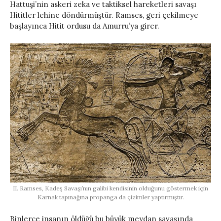
Hattuşi’nin askeri zeka ve taktiksel hareketleri savaşı
Hititler lehine döndürmüştür. Ramses, geri çekilmeye
başlayınca Hitit ordusu da Amurru’ya girer.
II. Ramses, Kadeş Savaşı’nın galibi kendisinin olduğunu göstermek için
Karnak tapınağına propanga da çizimler yaptırmıştır.
Binlerce insanın öldüğü bu büyük meydan savaşında