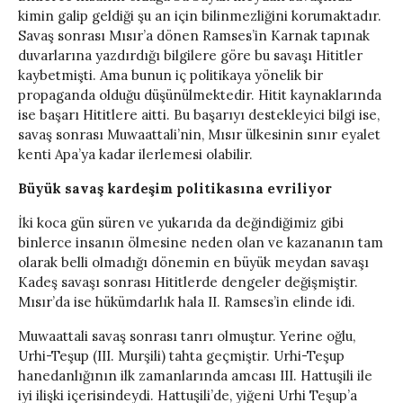
kimin galip geldiği şu an için bilinmezliğini korumaktadır.
Savaş sonrası Mısır’a dönen Ramses’in Karnak tapınak
duvarlarına yazdırdığı bilgilere göre bu savaşı Hititler
kaybetmişti. Ama bunun iç politikaya yönelik bir
propaganda olduğu düşünülmektedir. Hitit kaynaklarında
ise başarı Hititlere aitti. Bu başarıyı destekleyici bilgi ise,
savaş sonrası Muwaattali’nin, Mısır ülkesinin sınır eyalet
kenti Apa’ya kadar ilerlemesi olabilir.
Büyük savaş kardeşim politikasına evriliyor
İki koca gün süren ve yukarıda da değindiğimiz gibi
binlerce insanın ölmesine neden olan ve kazananın tam
olarak belli olmadığı dönemin en büyük meydan savaşı
Kadeş savaşı sonrası Hititlerde dengeler değişmiştir.
Mısır’da ise hükümdarlık hala II. Ramses’in elinde idi.
Muwaattali savaş sonrası tanrı olmuştur. Yerine oğlu,
Urhi-Teşup (III. Murşili) tahta geçmiştir. Urhi-Teşup
hanedanlığının ilk zamanlarında amcası III. Hattuşili ile
iyi ilişki içerisindeydi. Hattuşili’de, yiğeni Urhi Teşup’a