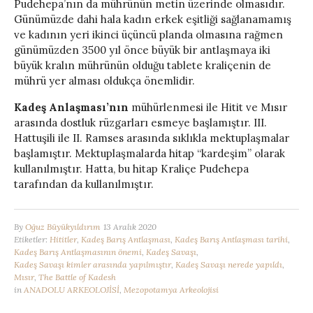
Pudehepa’nın da mührünün metin üzerinde olmasıdır.
Günümüzde dahi hala kadın erkek eşitliği sağlanamamış
ve kadının yeri ikinci üçüncü planda olmasına rağmen
günümüzden 3500 yıl önce büyük bir antlaşmaya iki
büyük kralın mührünün olduğu tablete kraliçenin de
mührü yer alması oldukça önemlidir.
Kadeş Anlaşması’nın
mühürlenmesi ile Hitit ve Mısır
arasında dostluk rüzgarları esmeye başlamıştır. III.
Hattuşili ile II. Ramses arasında sıklıkla mektuplaşmalar
başlamıştır. Mektuplaşmalarda hitap “kardeşim” olarak
kullanılmıştır. Hatta, bu hitap Kraliçe Pudehepa
tarafından da kullanılmıştır.
By
Oğuz Büyükyıldırım
13 Aralık 2020
Etiketler:
Hititler
,
Kadeş Barış Antlaşması
,
Kadeş Barış Antlaşması tarihi
,
Kadeş Barış Antlaşmasının önemi
,
Kadeş Savaşı
,
Kadeş Savaşı kimler arasında yapılmıştır
,
Kadeş Savaşı nerede yapıldı
,
Mısır
,
The Battle of Kadesh
in
ANADOLU ARKEOLOJİSİ
,
Mezopotamya Arkeolojisi