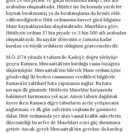
göre 20 bin piyade ve güçlü donanıma sahip 2 bin atlı
arabadan oluşmaktadır. Hititler ise bu konuda yazılı bir
kaynak bırakmamış ya da bırakmışlarsa da henüz elde
edilemediğinden Hitit ordusunun kuvvet gücü bilgisine
Mısır kaynaklarından ulaşılmaktadır. Mısırlılara göre,
Hititlerin ordusu 37 bin piyade ve 3 bin 500 atlı arabadan
oluşmaktaydı. Bu sayılar dönemin o zamana kadar
kurulan en büyük orduların olduğunu göstermektedir.
M.Ö. 1274 yılında 4 taburu ile Kadeş’e doğru yürüyüşe
geçen Ramses, Muwaattali’nin kurduğu casus tuzağına
düşürmüştür. Muwaattali’nin bilerek Mısır ordusu içine
gönderdiği İki bedevi casusunun verdikleri bilgilerle
Ramses’in taktiksel hata yapmasını sağlar. Bu hata
savaşın ilk gününde Hititlerin Mısırlılar karşısında
hakimiyet kurmasına yol açar. Amon taburu dağılmak
üzere iken Ramses diğer taburların acele yetişmesini
sağlatması, ve ilk gün zaferinin coşkusu ile ganimete
dalan Hitit ordusunda yer alan vassal krallık askerlerin
düzensizliği bu sefer de Mısırlıları ezici güç durumuna
getirir. Ancak, gerek Muwaattali’nin gerekse da kardeşi