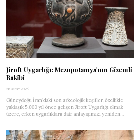
Jiroft Uygarlığı: Mezopotamya’nın Gizemli
Rakibi
26 Mart 2025
Güneydoğu İran’daki son arkeolojik keşifler, özellikle
yaklaşık 5.000 yıl önce gelişen Jiroft Uygarlığı olmak
üzere, erken uygarlıklara dair anlayışımızı yeniden...