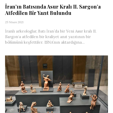
İran’ın Batısında Asur Kralı II. Sargon’a
Atfedilen Bir Yazıt Bulundu
25 Nisan 2021
İranlı arkeologlar, Batı İran’da bir Yeni Asur kralı II.
Sargon‘a atfedilen bir kraliyet anıt yazıtının bir
bölümünü keşfettiler. ISNA’nın aktardığına...