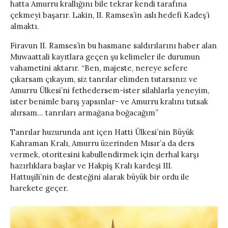
hatta Amurru krallığını bile tekrar kendi tarafına
çekmeyi başarır. Lakin, II. Ramses’in aslı hedefi Kadeş’i
almaktı.
Firavun II. Ramses’in bu hasmane saldırılarını haber alan
Muwaattali kayıtlara geçen şu kelimeler ile durumun
vahametini aktarır. “Ben, majeste, nereye sefere
çıkarsam çıkayım, siz tanrılar elimden tutarsınız ve
Amurru Ülkesi’ni fethedersem-ister silahlarla yeneyim,
ister benimle barış yapsınlar- ve Amurru kralını tutsak
alırsam… tanrıları armağana boğacağım”
Tanrılar huzurunda ant içen Hatti Ülkesi’nin Büyük
Kahraman Kralı, Amurru üzerinden Mısır’a da ders
vermek, otoritesini kabullendirmek için derhal karşı
hazırlıklara başlar ve Hakpiş Kralı kardeşi III.
Hattuşili’nin de desteğini alarak büyük bir ordu ile
harekete geçer.