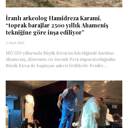
İranlı arkeolog Hamidreza Karami,
“toprak barajlar 2500 yıllık Ahameniş
tekniğine göre inşa ediliyor”
3 Mart 2022
MÖ 550 yıllarında Büyük Kiros’un liderliğinde kurulan
Ahameniş, dönemin en önemli Pers imparatorluğudur.
Büyük Kiros ile başlayan askeri fetihlerle Fenike,...