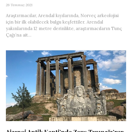
26 Temmuz 2021
Araştırmacılar, Arendal kıyılarında, Norveç arkeolojisi
için bir ilk olabilecek bulgu keşfettiler. Arendal
yakınlarında 12 metre derinlikte, araştırmacıların Tunç
Çağı’na ait...
Aizanoi Antik Kenti’nde Zeus Tapınağı’nın