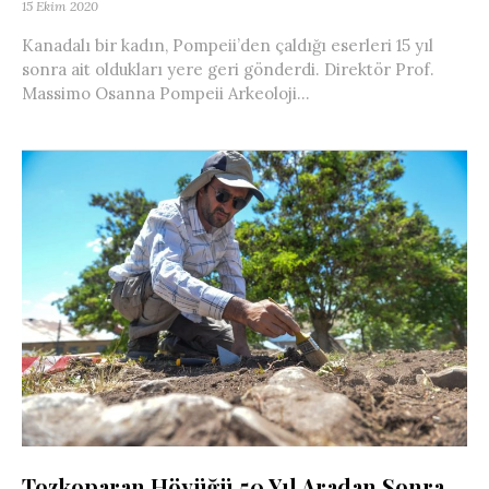
15 Ekim 2020
Kanadalı bir kadın, Pompeii’den çaldığı eserleri 15 yıl
sonra ait oldukları yere geri gönderdi. Direktör Prof.
Massimo Osanna Pompeii Arkeoloji...
Tozkoparan Höyüğü 50 Yıl Aradan Sonra