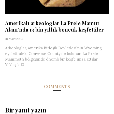
Amerikalı arkeologlar La Prele Mamut
Alanı’nda 13 bin yıllık boncuk keşfettiler
10 Mart 2024
Arkeologlar, Amerika Birleşik Devletleri’nin Wyoming
eyaletindeki Converse County’de bulunan La Prele
Mammoth bölgesinde önemli bir keşfe imza attılar.
Yaklaşık 13...
COMMENTS
Bir yanıt yazın