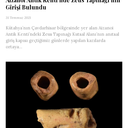
Girişi Bulundu
31 Temmuz 2021
Kütahya’nın Çavdarhisar bölgesinde yer alan Aizanoi
Antik Kenti’ndeki Zeus Tapınağı Kutsal Alanı’nın anıtsal
giriş kapısı geçtiğimiz günlerde yapılan kazılarda
ortaya...