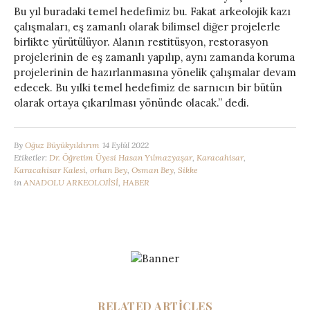
Bu yıl buradaki temel hedefimiz bu. Fakat arkeolojik kazı
çalışmaları, eş zamanlı olarak bilimsel diğer projelerle
birlikte yürütülüyor. Alanın restitüsyon, restorasyon
projelerinin de eş zamanlı yapılıp, aynı zamanda koruma
projelerinin de hazırlanmasına yönelik çalışmalar devam
edecek. Bu yılki temel hedefimiz de sarnıcın bir bütün
olarak ortaya çıkarılması yönünde olacak.” dedi.
By
Oğuz Büyükyıldırım
14 Eylül 2022
Etiketler:
Dr. Öğretim Üyesi Hasan Yılmazyaşar
,
Karacahisar
,
Karacahisar Kalesi
,
orhan Bey
,
Osman Bey
,
Sikke
in
ANADOLU ARKEOLOJİSİ
,
HABER
RELATED ARTICLES