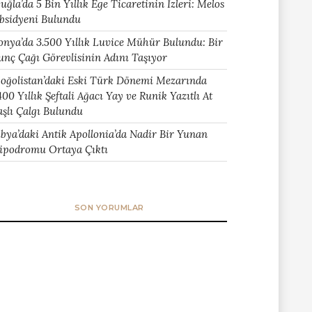
uğla’da 5 Bin Yıllık Ege Ticaretinin İzleri: Melos
bsidyeni Bulundu
onya’da 3.500 Yıllık Luvice Mühür Bulundu: Bir
unç Çağı Görevlisinin Adını Taşıyor
oğolistan’daki Eski Türk Dönemi Mezarında
400 Yıllık Şeftali Ağacı Yay ve Runik Yazıtlı At
aşlı Çalgı Bulundu
ibya’daki Antik Apollonia’da Nadir Bir Yunan
ipodromu Ortaya Çıktı
SON YORUMLAR