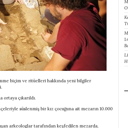
M
O
K
T
M
1.
B
L
H
me biçim ve ritüelleri hakkında yeni bilgiler
i.
a ortaya çıkarıldı.
çeleriyle süslenmiş bir kız çocuğuna ait mezarın 10.000
lışan arkeologlar tarafından keşfedilen mezarda,