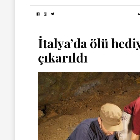
A
İtalya’da ölü hedi
çıkarıldı