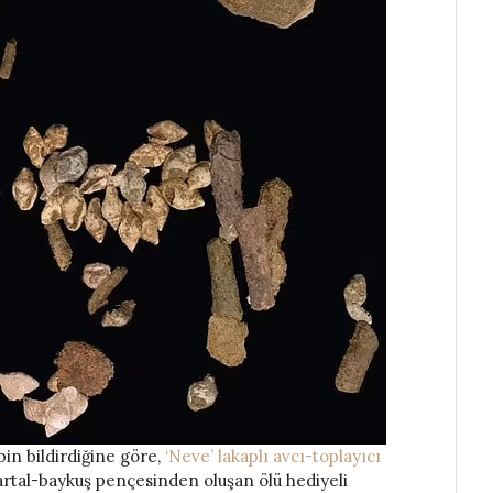
in bildirdiğine göre,
‘Neve’ lakaplı avcı-toplayıcı
artal-baykuş pençesinden oluşan ölü hediyeli