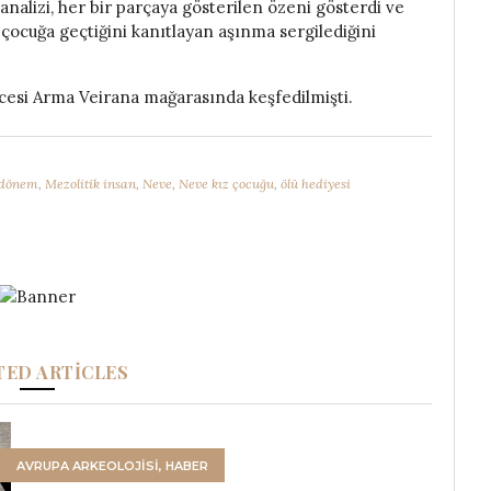
 analizi, her bir parçaya gösterilen özeni gösterdi ve
çocuğa geçtiğini kanıtlayan aşınma sergilediğini
öncesi Arma Veirana mağarasında keşfedilmişti.
 dönem
,
Mezolitik insan
,
Neve
,
Neve kız çocuğu
,
ölü hediyesi
TED ARTICLES
AVRUPA ARKEOLOJISI
,
HABER