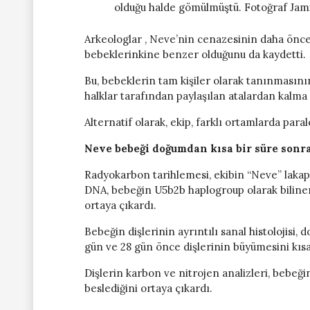
olduğu halde gömülmüştü. Fotoğraf J
Arkeologlar , Neve’nin cenazesinin daha önce
bebeklerinkine benzer olduğunu da kaydetti.
Bu, bebeklerin tam kişiler olarak tanınması
halklar tarafından paylaşılan atalardan kalma
Alternatif olarak, ekip, farklı ortamlarda paral
Neve bebeği doğumdan kısa bir süre sonra
Radyokarbon tarihlemesi, ekibin “Neve” lakapl
DNA, bebeğin U5b2b ​​haplogroup olarak bilinen
ortaya çıkardı.
Bebeğin dişlerinin ayrıntılı sanal histolojis
gün ve 28 gün önce dişlerinin büyümesini kısa
Dişlerin karbon ve nitrojen analizleri, bebeğ
beslediğini ortaya çıkardı.