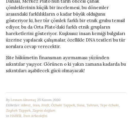
Dahası, Merkez Plato’nun tarih öncesi çanak
çömleklerinin küçük bir incelemesi, bu dönemler
arasındaki farklılıkların o kadar büyük olduğunu
gösteriyor ki, her tür çömlek farklı bir etnik grubu temsil
ediyor, bu da Orta Plato’daki farklı etnik grupların
hareketlerini gösteriyor. Kuşkusuz insan kemiği bulguları
üzerine yapılacak çalışmalar, özellikle DNA testleri bu tür
sorulara cevap verecektir.
Site hükümetin finansman ayırmaması yüzünden
sıkıntılar yaşıyor. Görünen o ki yakın zamana kadarda bu
sıkıntıları aşabilecek gücü olmayacak!
By
Leman Altuntaş
25 Kasım 2020
Etiketler:
Albroz
,
iran
,
Jiroft
,
Özbaki Tappeh
,
Susa
,
Tahran
,
Tepe özbaki
,
Zagheh Tappeh
,
Zagros dağları
in
HABER
,
İran Arkeolojisi