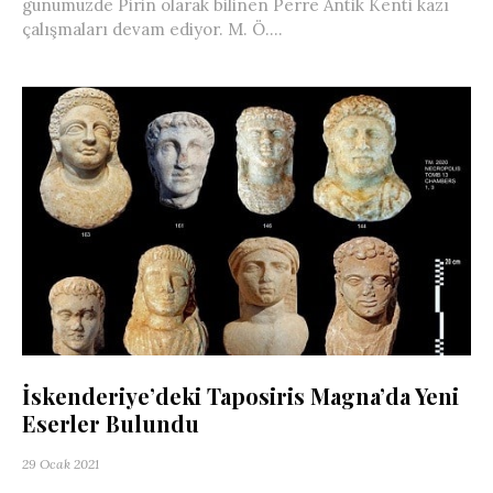
günümüzde Pirin olarak bilinen Perre Antik Kenti kazı
çalışmaları devam ediyor. M. Ö....
İskenderiye’deki Taposiris Magna’da Yeni
Eserler Bulundu
29 Ocak 2021