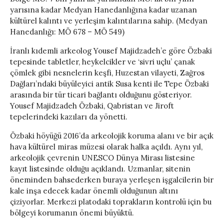
yarısına kadar Medyan Hanedanlığına kadar uzanan
kültürel kalıntı ve yerleşim kalıntılarına sahip. (Medyan
Hanedanlığı: MÖ 678 – MÖ 549)
İranlı kıdemli arkeolog Yousef Majidzadeh’e göre Özbaki
tepesinde tabletler, heykelcikler ve ‘sivri uçlu’ çanak
çömlek gibi nesnelerin keşfi, Huzestan vilayeti, Zağros
Dağları’ndaki büyüleyici antik Susa kenti ile Tepe Özbaki
arasında bir tür ticari bağlantı olduğunu gösteriyor.
Yousef Majidzadeh Özbaki, Qabristan ve Jiroft
tepelerindeki kazıları da yönetti.
Özbaki höyüğü 2016’da arkeolojik koruma alanı ve bir açık
hava kültürel miras müzesi olarak halka açıldı. Aynı yıl,
arkeolojik çevrenin UNESCO Dünya Mirası listesine
kayıt listesinde olduğu açıklandı. Uzmanlar, sitenin
öneminden bahsederken buraya yerleşen işgalcilerin bir
kale inşa edecek kadar önemli olduğunun altını
çiziyorlar. Merkezi platodaki toprakların kontrolü için bu
bölgeyi korumanın önemi büyüktü.