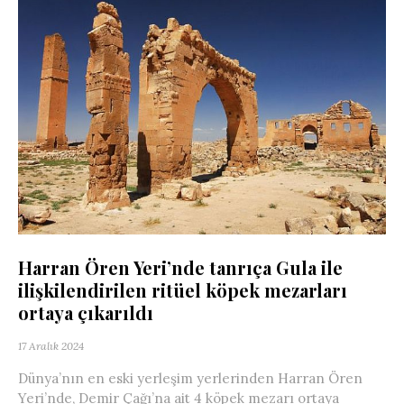
Harran Ören Yeri’nde tanrıça Gula ile
ilişkilendirilen ritüel köpek mezarları
ortaya çıkarıldı
17 Aralık 2024
Dünya’nın en eski yerleşim yerlerinden Harran Ören
Yeri’nde, Demir Çağı’na ait 4 köpek mezarı ortaya