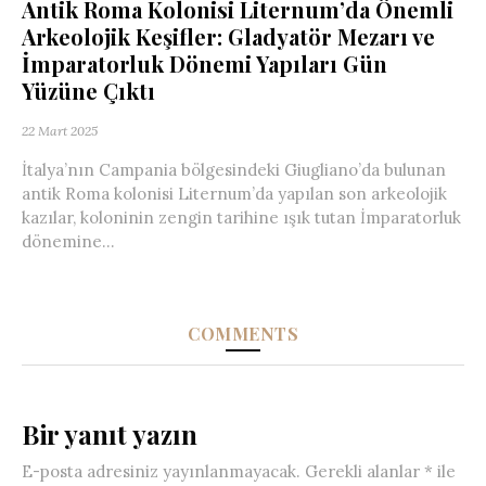
Antik Roma Kolonisi Liternum’da Önemli
Arkeolojik Keşifler: Gladyatör Mezarı ve
İmparatorluk Dönemi Yapıları Gün
Yüzüne Çıktı
22 Mart 2025
İtalya’nın Campania bölgesindeki Giugliano’da bulunan
antik Roma kolonisi Liternum’da yapılan son arkeolojik
kazılar, koloninin zengin tarihine ışık tutan İmparatorluk
dönemine...
COMMENTS
Bir yanıt yazın
E-posta adresiniz yayınlanmayacak.
Gerekli alanlar
*
ile