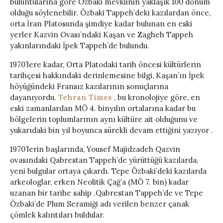
buluntularına göre Özbaki mevkiinin yaklaşık 100 dönüm
olduğu söylenebilir. Özbaki Tappeh’deki kazılardan önce,
orta İran Platosunda şimdiye kadar bulunan en eski
yerler Kazvin Ovası’ndaki Kaşan ve Zagheh Tappeh
yakınlarındaki İpek Tappeh’de bulundu.
1970’lere kadar, Orta Platodaki tarih öncesi kültürlerin
tarihçesi hakkındaki derinlemesine bilgi, Kaşan’ın İpek
höyüğündeki Fransız kazılarının sonuçlarına
dayanıyordu.
Tehran Times
, bu kronolojiye göre, en
eski zamanlardan MÖ 4. binyılın ortalarına kadar bu
bölgelerin toplumlarının aynı kültüre ait olduğunu ve
yukarıdaki bin yıl boyunca sürekli devam ettiğini yazıyor .
1970’lerin başlarında, Yousef Majidzadeh Qazvin
ovasındaki Qabrestan Tappeh’de yürüttüğü kazılarda,
yeni bulgular ortaya çıkardı. Tepe Özbaki’deki kazılarda
arkeologlar, erken Neolitik Çağ’a (MÖ 7. bin) kadar
uzanan bir tarihe sahip .Qabrestan Tappeh’de ve Tepe
Özbaki’de Plum Seramiği adı verilen benzer çanak
çömlek kalıntıları buldular.