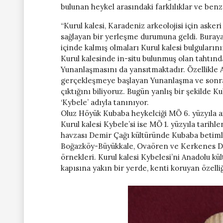
bulunan heykel arasındaki farklılıklar ve benz
“Kurul kalesi, Karadeniz arkeolojisi için askeri
sağlayan bir yerleşme durumuna geldi. Buraya
içinde kalmış olmaları Kurul kalesi bulguları
Kurul kalesinde in-situ bulunmuş olan tahtın
Yunanlaşmasını da yansıtmaktadır. Özellikle A
gerçekleşmeye başlayan Yunanlaşma ve sonra
çıktığını biliyoruz. Bugün yanlış bir şekilde 
‘Kybele’ adıyla tanınıyor.
Oluz Höyük Kubaba heykelciği MÖ 6. yüzyıla ait o
Kurul kalesi Kybele’si ise MÖ 1. yüzyıla tarih
havzası Demir Çağı kültüründe Kubaba betimler
Boğazköy-Büyükkale, Ovaören ve Kerkenes Dağ
örnekleri. Kurul kalesi Kybelesi’ni Anadolu k
kapısına yakın bir yerde, kenti koruyan özelli