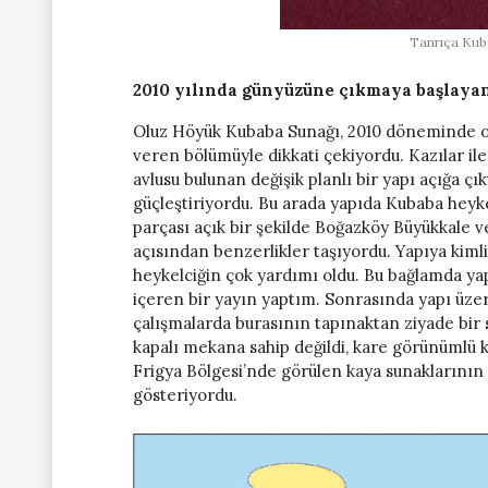
Tanrıça Kuba
2010 yılında günyüzüne çıkmaya başlayan
Oluz Höyük Kubaba Sunağı, 2010 döneminde ort
veren bölümüyle dikkati çekiyordu. Kazılar il
avlusu bulunan değişik planlı bir yapı açığa çı
güçleştiriyordu. Bu arada yapıda Kubaba heykel
parçası açık bir şekilde Boğazköy Büyükkale ve
açısından benzerlikler taşıyordu. Yapıya kim
heykelciğin çok yardımı oldu. Bu bağlamda ya
içeren bir yayın yaptım. Sonrasında yapı üzer
çalışmalarda burasının tapınaktan ziyade bir
kapalı mekana sahip değildi, kare görünümlü k
Frigya Bölgesi’nde görülen kaya sunaklarının 
gösteriyordu.