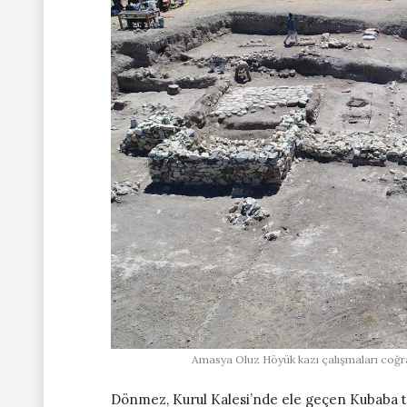
Amasya Oluz Höyük kazı çalışmaları coğraf
Dönmez, Kurul Kalesi’nde ele geçen Kubaba ta