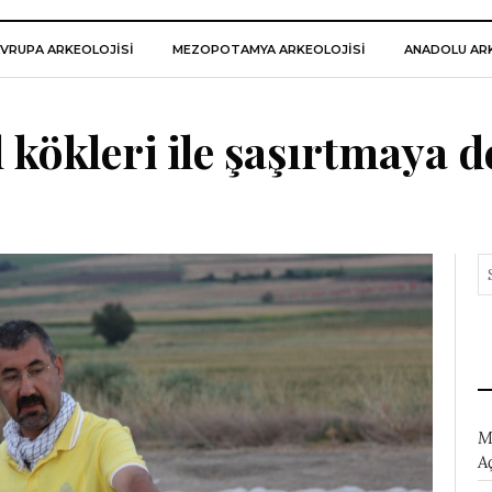
VRUPA ARKEOLOJISI
MEZOPOTAMYA ARKEOLOJISI
ANADOLU ARK
 kökleri ile şaşırtmaya 
M
A