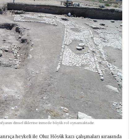
yanın dinsel ilklerine inmede büyük rol oynamaktadır.
nrıça heykeli ile Oluz Höyük kazı çalışmaları sırasında