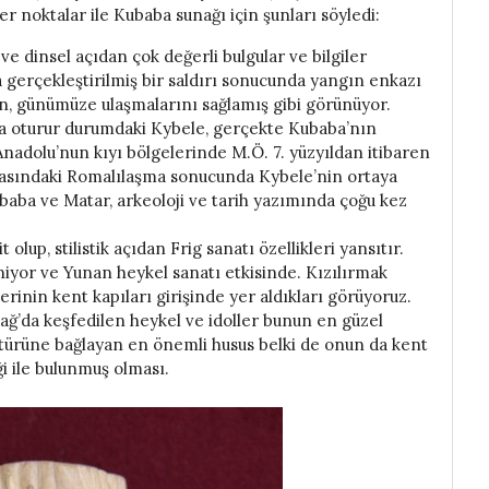
er noktalar ile Kubaba sunağı için şunları söyledi:
 ve dinsel açıdan çok değerli bulgular ve bilgiler
 gerçekleştirilmiş bir saldırı sonucunda yangın enkazı
nın, günümüze ulaşmalarını sağlamış gibi görünüyor.
da oturur durumdaki Kybele, gerçekte Kubaba’nın
nadolu’nun kıyı bölgelerinde M.Ö. 7. yüzyıldan itibaren
sındaki Romalılaşma sonucunda Kybele’nin ortaya
Kubaba ve Matar, arkeoloji ve tarih yazımında çoğu kez
lup, stilistik açıdan Frig sanatı özellikleri yansıtır.
leniyor ve Yunan heykel sanatı etkisinde. Kızılırmak
inin kent kapıları girişinde yer aldıkları görüyoruz.
’da keşfedilen heykel ve idoller bunun en güzel
ültürüne bağlayan en önemli husus belki de onun da kent
ği ile bulunmuş olması.