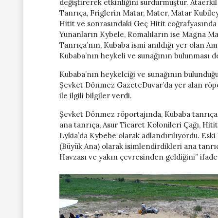
değiştirerek etkinliğini sürdürmüştür. Ataerk
Tanrıça, Friglerin Matar, Mater, Matar Kubiley
Hitit ve sonrasındaki Geç Hitit coğrafyasında
Yunanların Kybele, Romalıların ise Magna Mate
Tanrıça’nın, Kubaba ismi anıldığı yer olan Am
Kubaba’nın heykeli ve sunağının bulunması de
Kubaba’nın heykelciği ve sunağının bulunduğ
Şevket Dönmez GazeteDuvar’da yer alan röpor
ile ilgili bilgiler verdi.
Şevket Dönmez röportajında, Kubaba tanrıçası
ana tanrıça, Asur Ticaret Kolonileri Çağı, Hit
Lykia’da Kybebe olarak adlandırılıyordu. Esk
(Büyük Ana) olarak isimlendirdikleri ana tanrıç
Havzası ve yakın çevresinden geldiğini” ifade 