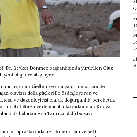
M
O
K
T
M
1.
B
L
H
of. Dr. Şevket Dönmez başkanlığında yürütülen Oluz
i yeni bilgilere ulaşılıyor,
 insan, dini ritüelleri ve dini yapı mimarisini de
şan olayları doğa güçleri ile özdeşleştiren ve
tıcısı ve düzenleyicisi olarak doğurganlık, bereketin,
rihin ilk bilinen yerleşim alanlarından olan Konya
ılarında bulunan Ana Tanrıça idolü bu savı
Anadolu topraklarında her dönem isim ve şekil