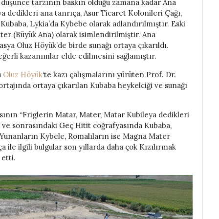
il düşünce tarzının baskın olduğu zamana kadar Ana
a dedikleri ana tanrıça, Asur Ticaret Kolonileri Çağı,
 Kubaba, Lykia’da Kybebe olarak adlandırılmıştır. Eski
r (Büyük Ana) olarak isimlendirilmiştir. Ana
asya Oluz Höyük’de birde sunağı ortaya çıkarıldı.
ğerli kazanımlar elde edilmesini sağlamıştır.
u
Oluz Höyük
‘te kazı çalışmalarını yürüten Prof. Dr.
tajında ortaya çıkarılan Kubaba heykelciği ve sunağı
nın “Friglerin Matar, Mater, Matar Kubileya dedikleri
it ve sonrasındaki Geç Hitit coğrafyasında Kubaba,
i Yunanların Kybele, Romalıların ise Magna Mater
a ile ilgili bulgular son yıllarda daha çok Kızılırmak
etti.