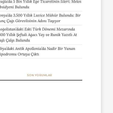
uğla’da 5 Bin Yıllık Ege Ticaretinin İzleri: Melos
bsidyeni Bulundu
onya’da 3.500 Yıllık Luvice Mühür Bulundu: Bir
unç Çağı Görevlisinin Adını Taşıyor
oğolistan’daki Eski Türk Dönemi Mezarında
400 Yıllık Şeftali Ağacı Yay ve Runik Yazıtlı At
aşlı Çalgı Bulundu
ibya’daki Antik Apollonia’da Nadir Bir Yunan
ipodromu Ortaya Çıktı
SON YORUMLAR