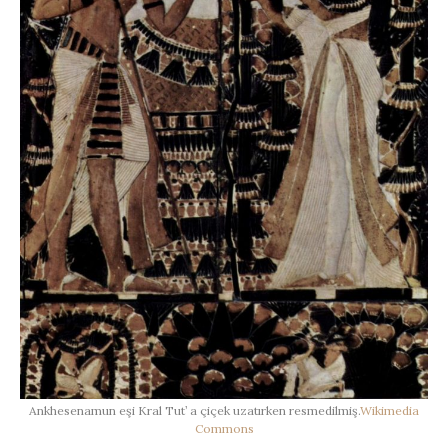
Ankhesenamun eşi Kral Tut’ a çiçek uzatırken resmedilmiş.
Wikimedia
Commons