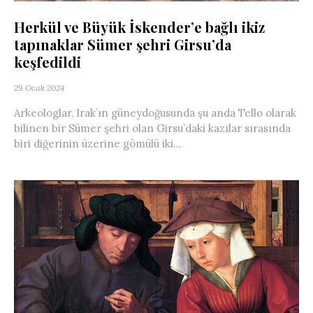
Herkül ve Büyük İskender’e bağlı ikiz
tapınaklar Sümer şehri Girsu’da
keşfedildi
29 Ocak 2024
Arkeologlar, Irak’ın güneydoğusunda şu anda Tello olarak
bilinen bir Sümer şehri olan Girsu’daki kazılar sırasında
biri diğerinin üzerine gömülü iki...