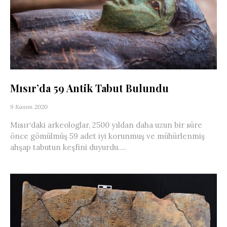
Mısır’da 59 Antik Tabut Bulundu
9 Kasım 2020
Mısır‘daki arkeologlar, 2500 yıldan daha uzun bir süre
önce gömülmüş 59 adet iyi korunmuş ve mühürlenmiş
ahşap tabutun keşfini duyurdu....