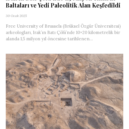
Baltaları ve Yedi Paleolitik Alan Keşfedildi
30 Ocak 2025
Free University of Brussels (Brüksel Özgür Üniversitesi)
arkeologları, Irak’ın Batı Çölü’nde 10×20 kilometrelik bir
alanda 1,5 milyon yıl öncesine tarihlenen...