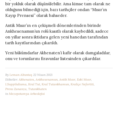
bir yokluk olarak düşünülebilir. Ama kimse tam olarak ne
olduğunu bilmediği için, bazı tarihçiler ondan “Mısır’ın
Kayıp Prensesi” olarak bahseder.
Antik Mısır’ın en çekişmeli dönemlerinden birinde
Ankhesenamun’un rolü kasıtlı olarak kaybedildi, sadece
on yıllar sonra iktidara gelen yeni hanedan tarafından
tarih kayıtlarından çıkarıldı.
Yeni hükümdarlar Akhenaten’i kafir olarak damgaladılar,
onu ve torunlarını firavunlar listesinden çıkardılar.
By
Leman Altuntaş
22 Nisan 2021
Etiketler:
Akhenaten
,
Ankhesenamun
,
Antik Mısır
,
Eski Mısır
,
I.Suppiluliuma
,
Kral Tut
,
Kral Tutankhamun
,
Kraliçe Nefertiti
,
Prens Zananza
,
Tutankhaten
in
Mezopotamya Arkeolojisi