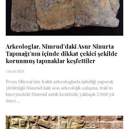
Arkeologlar, Nimrud’daki Asur Ninurta
Tapınağı’nın içinde dikkat çekici şekilde
korunmuş tapınaklar keşfettiler
1 Ocak 2025
Penn Müzesi’nin Iraklı arkeologlarla işbirliği yaparak
yürüttüğü Nimrud’daki son arkeolojik çalışma, Irak’ın
kuzeyindeki Nimrud antik kentinde yaklaşık 2.600 yıl
önce...