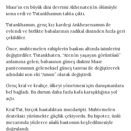
Mısır’ın en büyük dini devrimi Akhenaten’in ölümüyle
sona erdi ve Tutankhamun tahta çıktı.
Tutankhamun, genç kız kardeşi Ankhesenamun ile
evlendi ve birlikte babalarının radikal dininden hızla geri
çekildiler.
Önce, muhtemelen rahiplerin baskısı altında isimlerini
değiştirdiler. Tutankhaten, “Aten’in yaşayan görüntüsü”
anlamına gelen, babasının güneş diskini Mısır
panteonunun geleneksel güneş tanrısı ile değiştirerek
adındaki son eki “Amun” olarak değiştirdi.
Genç kral ve kraliçe, ülkeyi yönetmesi için danışmanlara
bel bağladı. Bu durum daha fazla kafa karışıklığına yol
açtı.
Kral Tut, birçok hastalıktan muzdaripti. Muhtemelen
desteksiz yürümekte güçlük çekiyordu. Bu hipotez, ünlü
mezarında yüzlerce süslü bastonun keşfedilmesiyle
doğrulandı.