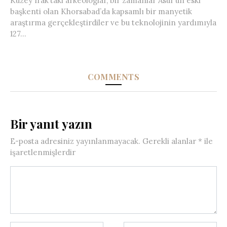
Kuzey Irak’taki arkeologlar, bir zamanlar Asur’un eski
başkenti olan Khorsabad’da kapsamlı bir manyetik
araştırma gerçekleştirdiler ve bu teknolojinin yardımıyla
127...
COMMENTS
Bir yanıt yazın
E-posta adresiniz yayınlanmayacak.
Gerekli alanlar
*
ile
işaretlenmişlerdir