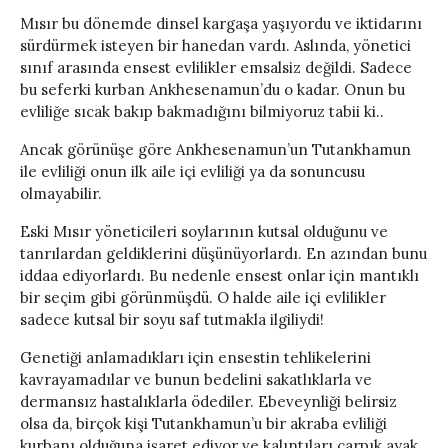
Mısır bu dönemde dinsel kargaşa yaşıyordu ve iktidarını
sürdürmek isteyen bir hanedan vardı. Aslında, yönetici
sınıf arasında ensest evlilikler emsalsiz değildi. Sadece
bu seferki kurban Ankhesenamun’du o kadar. Onun bu
evliliğe sıcak bakıp bakmadığını bilmiyoruz tabii ki..
Ancak görünüşe göre Ankhesenamun’un Tutankhamun
ile evliliği onun ilk aile içi evliliği ya da sonuncusu
olmayabilir.
Eski Mısır yöneticileri soylarının kutsal olduğunu ve
tanrılardan geldiklerini düşünüyorlardı. En azından bunu
iddaa ediyorlardı. Bu nedenle ensest onlar için mantıklı
bir seçim gibi görünmüşdü. O halde aile içi evlilikler
sadece kutsal bir soyu saf tutmakla ilgiliydi!
Genetiği anlamadıkları için ensestin tehlikelerini
kavrayamadılar ve bunun bedelini sakatlıklarla ve
dermansız hastalıklarla ödediler. Ebeveynliği belirsiz
olsa da, birçok kişi Tutankhamun’u bir akraba evliliği
kurbanı olduğuna işaret ediyor ve kalıntıları çarpık ayak