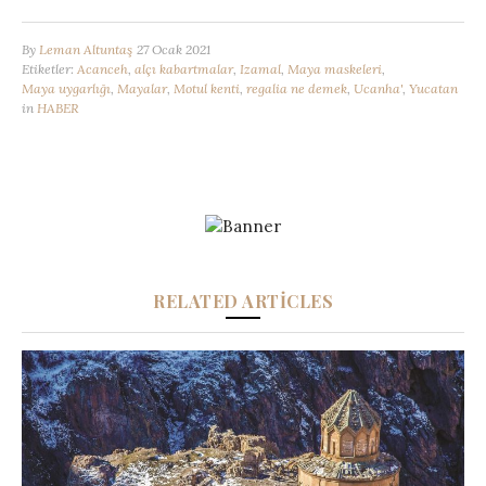
By
Leman Altuntaş
27 Ocak 2021
Etiketler:
Acanceh
,
alçı kabartmalar
,
Izamal
,
Maya maskeleri
,
Maya uygarlığı
,
Mayalar
,
Motul kenti
,
regalia ne demek
,
Ucanha'
,
Yucatan
in
HABER
RELATED ARTICLES