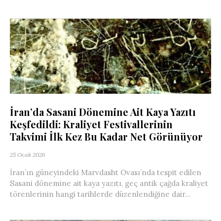
İran’da Sasani Dönemine Ait Kaya Yazıtı
Keşfedildi: Kraliyet Festivallerinin
Takvimi İlk Kez Bu Kadar Net Görünüyor
25 Ocak 2026
İran’ın güneyindeki Marvdasht Ovası’nda tespit edilen
Sasani dönemine ait kaya yazıtı, geç antik çağda kraliyet
törenlerinin hangi tarihlerde düzenlendiğine dair...