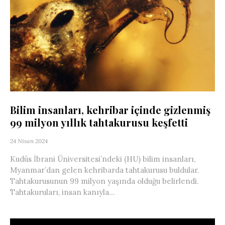
Bilim insanları, kehribar içinde gizlenmiş
99 milyon yıllık tahtakurusu keşfetti
24 Nisan 2024
Kudüs İbrani Üniversitesi’ndeki (HU) bilim insanları,
Myanmar’dan gelen kehribarda tahtakurusu buldular.
Tahtakurusunun 99 milyon yaşında olduğu belirlendi.
Tahtakuruları, insan kanıyla...