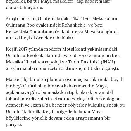
heykeller, bu tür Maya maskeleri “alçı kabartmalar”
olarak biliniyordu.
Araştırmacılar, Guatemala’daki Tikal’den Meksika’nın
Quintana Roo eyaletindekiKohunlich’e ve batı
Belize’deki Xunantunich’e kadar eski Maya krallığında
anıtsal heykel örnekleri buldular.
Keşif, 2017 yılında modern Motul kenti yakınlarındaki
Ucanha arkeolojik alanında yapıldı ve o zamandan beri
Meksika Ulusal Antropoloji ve Tarih Enstitüsü (INAH)
araştırmacıları onu restore etmek için titizlikle çalıştı.
Maske, alçı bir arka plandan oyulmuş parlak renkli boyalı
bir heykel türü olan bir sıva kabartmasıdır. Maya,
açıklamaya göre bu maskeleri tipik olarak piramidal
tabanlı merdivenlerin etrafına yerleştirdi. Arkeologlar
Acanceh ve Izamal’da benzer rölyefler buldular, ancak bu
Ucanha’da bir ilk. Keşif, bölgede bulunan Maya
höyüklerine yönelik devam eden araştırmanın bir
parçası.