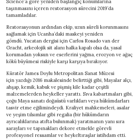
Science’a göre yeniden başlangıç ​​konumlarına
taşınmasını içeren restorasyon sürecini 2019’da
tamamladılar.
Restorasyonun ardından ekip, uzun süreli korunmasını
sağlamak için Ucanha’daki maskeyi yeniden
gömdü. Yucatan dergisi için Carlos Rosado van der
Gracht, arkeolojik sit alanı halka kapalı olsa da, yasal
korumadan yoksun ve eserlerini yağma, erozyon ve ağaç
kökü büyümesi riskiyle karşı karşıya bırakıyor.
Küratör James Doylu Metropolitan Sanat Müzesi
için yazdığı 2016 makalesinde belirttiği gibi, Mayalar alçı,
ahşap, kemik, kabuk ve pişmiş kile kadar çeşitli
malzemelerden heykeller yarattı. Sıva kabartmaları gibi,
çoğu Maya sanatı doğaüstü varlıkları veya hükümdarları
tasvir etme eğilimindeydi. Kraliyet mahkemeleri, asalar
ve yeşim tılsımlar gibi regalia (bir hükümdarın
ayrıcalıklarına atıfta bulunmak) yaratmanın yanı sıra
sarayları ve tapınakları dekore etmekle görevli
profesyonel ressamlar ve heykeltıraşlar istihdam etti.