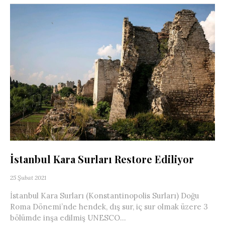
İstanbul Kara Surları Restore Ediliyor
25 Şubat 2021
İstanbul Kara Surları (Konstantinopolis Surları) Doğu
Roma Dönemi’nde hendek, dış sur, iç sur olmak üzere 3
bölümde inşa edilmiş UNESCO...