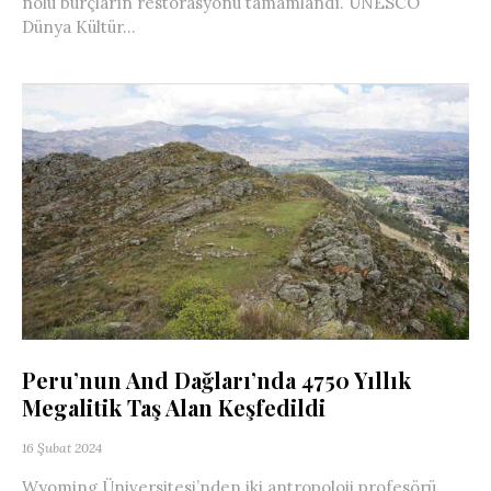
nolu burçların restorasyonu tamamlandı. UNESCO
Dünya Kültür...
Peru’nun And Dağları’nda 4750 Yıllık
Megalitik Taş Alan Keşfedildi
16 Şubat 2024
Wyoming Üniversitesi’nden iki antropoloji profesörü,