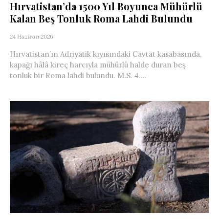
Hırvatistan’da 1500 Yıl Boyunca Mühürlü
Kalan Beş Tonluk Roma Lahdi Bulundu
24 Haziran 2026
Hırvatistan’ın Adriyatik kıyısındaki Cavtat kasabasında,
kapağı hâlâ kireç harcıyla mühürlü halde duran beş
tonluk bir Roma lahdi bulundu. M.S. 4....