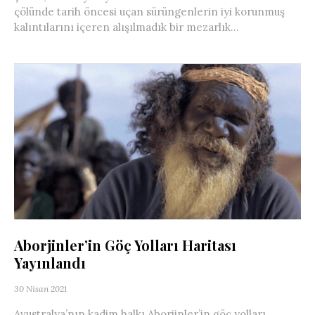
çölünde tarih öncesi uçan sürüngenlerin iyi korunmuş
kalıntılarını içeren alışılmadık bir mezarlık...
Aborjinler’in Göç Yolları Haritası
Yayınlandı
30 Nisan 2021
Avustralya’nın kadim halkı Aborjinler’in göç yolları