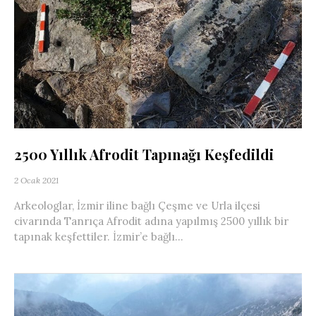
2500 Yıllık Afrodit Tapınağı Keşfedildi
2 Ocak 2021
Arkeologlar, İzmir iline bağlı Çeşme ve Urla ilçesi
civarında Tanrıça Afrodit adına yapılmış 2500 yıllık bir
tapınak keşfettiler. İzmir’e bağlı...