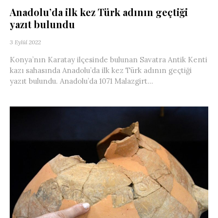
Anadolu’da ilk kez Türk adının geçtiği
yazıt bulundu
3 Eylül 2022
Konya’nın Karatay ilçesinde bulunan Savatra Antik Kenti
kazı sahasında Anadolu’da ilk kez Türk adının geçtiği
yazıt bulundu. Anadolu’da 1071 Malazgirt...