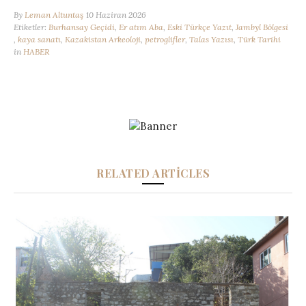
By
Leman Altuntaş
10 Haziran 2026
Etiketler:
Burhansay Geçidi
,
Er atım Aba
,
Eski Türkçe Yazıt
,
Jambyl Bölgesi
,
kaya sanatı
,
Kazakistan Arkeoloji
,
petroglifler
,
Talas Yazısı
,
Türk Tarihi
in
HABER
RELATED ARTICLES