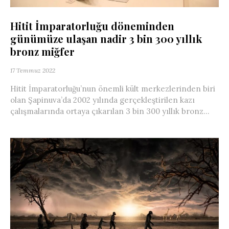
Hitit İmparatorluğu döneminden
günümüze ulaşan nadir 3 bin 300 yıllık
bronz miğfer
17 Temmuz 2022
Hitit İmparatorluğu’nun önemli kült merkezlerinden biri
olan Şapinuva’da 2002 yılında gerçekleştirilen kazı
çalışmalarında ortaya çıkarılan 3 bin 300 yıllık bronz...