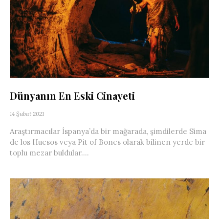
Dünyanın En Eski Cinayeti
14 Şubat 2021
Araştırmacılar İspanya’da bir mağarada, şimdilerde Sima
de los Huesos veya Pit of Bones olarak bilinen yerde bir
toplu mezar buldular....