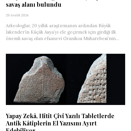
savaş alanı bulundu
29 Aralık 2024
Arkeologlar, 20 yıllık araştırmanın ardından Büyük
İskender’in Küçük Asya’yı ele geçirmek için girdiği ilk
önemli savaş olan efsanevi Granikos Muharebesi’nin...
Yapay Zekâ, Hitit Çivi Yazılı Tabletlerde
Antik Kâtiplerin El Yazısını Ayırt
Edebiliyor