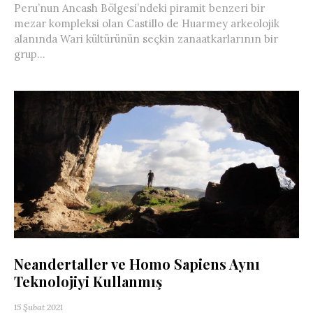
Peru’nun Ancash Bölgesi’ndeki piramit benzeri bir
mezar kompleksi olan Castillo de Huarmey arkeolojik
alanında Wari kültürünün seçkin zanaatkarlarının bir
grup...
Neandertaller ve Homo Sapiens Aynı
Teknolojiyi Kullanmış
15 Şubat 2021