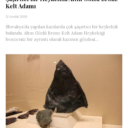
Kelt Adamı
12 Aralık 2020
Slovakya’da yapılan kazılarda çok şaşırtıcı bir heykelcik
bulundu. Altın Gözlü Bronz Kelt Adam Heykelciği
benzersiz bir ayrıntı olarak kazının gözdesi...