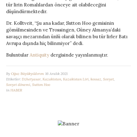
tür lirin Romalılardan önceye ait olabileceğini
düşündürmektedir.
Dr. Kolltveit, “Şu ana kadar, Sutton Hoo gemisinin
gömülmesinden ve Trossingen, Güney Almanya’daki
savaşçı mezarından ünlü olarak bilinen bu tür lirler Batı
Avrupa dışında hiç bilinmiyor” dedi.
Buluntular
Antiquity
dergisinde yayınlanmıştır.
By
Oğuz Büyükyıldırım
16 Aralık 2021
Etiketler:
Dzhetyasar
,
Kazakistan
,
Kazakistan Liri
,
kossaz
,
Sovyet
,
Sovyet dönemi
,
Sutton Hoo
in
HABER