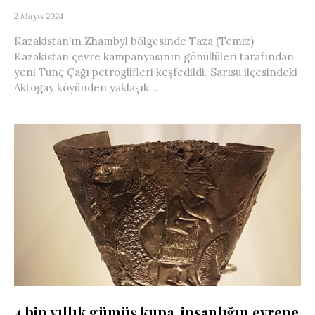
2 Mayıs 2024
Kazakistan’ın Zhambyl bölgesinde Taza (Temiz)
Kazakistan çevre kampanyasının gönüllüleri tarafından
yeni Tunç Çağı petroglifleri keşfedildi. Sarısu ilçesindeki
Aktogay köyünden yaklaşık...
4 bin yıllık gümüş kupa, insanlığın evrene