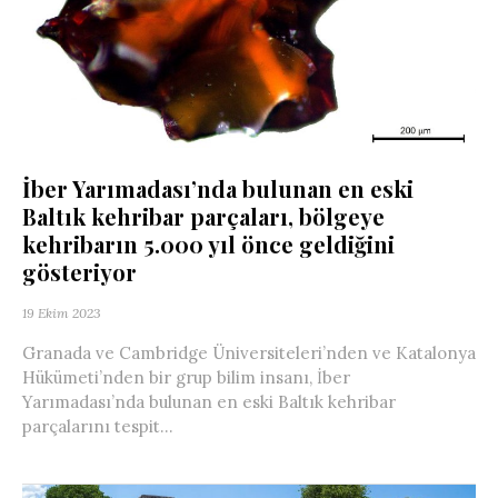
İber Yarımadası’nda bulunan en eski
Baltık kehribar parçaları, bölgeye
kehribarın 5.000 yıl önce geldiğini
gösteriyor
19 Ekim 2023
Granada ve Cambridge Üniversiteleri’nden ve Katalonya
Hükümeti’nden bir grup bilim insanı, İber
Yarımadası’nda bulunan en eski Baltık kehribar
parçalarını tespit...