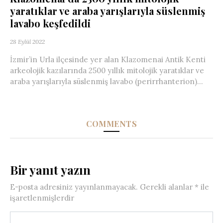
yaratıklar ve araba yarışlarıyla süslenmiş
lavabo keşfedildi
28 Eylül 2022
İzmir’in Urla ilçesinde yer alan Klazomenai Antik Kenti
arkeolojik kazılarında 2500 yıllık mitolojik yaratıklar ve
araba yarışlarıyla süslenmiş lavabo (perirrhanterion)...
COMMENTS
Bir yanıt yazın
E-posta adresiniz yayınlanmayacak.
Gerekli alanlar
*
ile
işaretlenmişlerdir