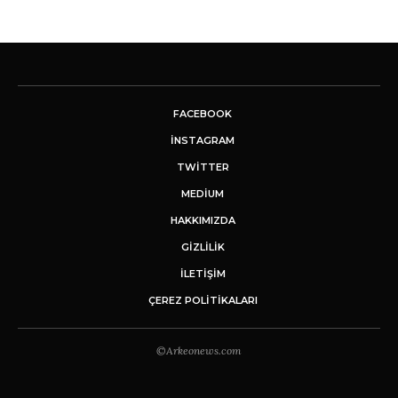
FACEBOOK
INSTAGRAM
TWITTER
MEDIUM
HAKKIMIZDA
GİZLİLİK
İLETIŞIM
ÇEREZ POLITIKALARI
©Arkeonews.com