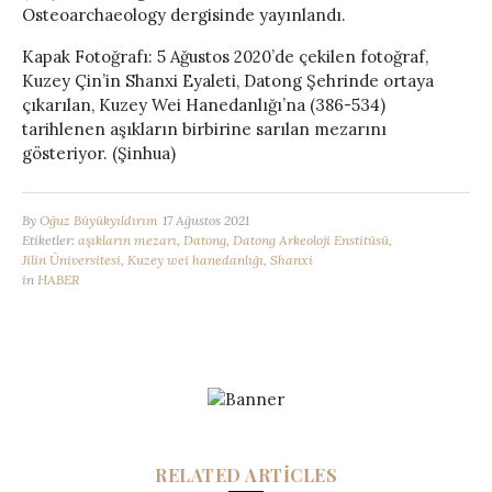
Osteoarchaeology dergisinde yayınlandı.
Kapak Fotoğrafı: 5 Ağustos 2020’de çekilen fotoğraf,
Kuzey Çin’in Shanxi Eyaleti, Datong Şehrinde ortaya
çıkarılan, Kuzey Wei Hanedanlığı’na (386-534)
tarihlenen aşıkların birbirine sarılan mezarını
gösteriyor. (Şinhua)
By
Oğuz Büyükyıldırım
17 Ağustos 2021
Etiketler:
aşıkların mezarı
,
Datong
,
Datong Arkeoloji Enstitüsü
,
Jilin Üniversitesi
,
Kuzey wei hanedanlığı
,
Shanxi
in
HABER
RELATED ARTICLES