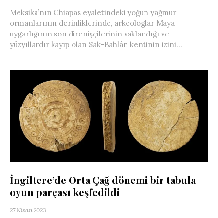
Meksika’nın Chiapas eyaletindeki yoğun yağmur
ormanlarının derinliklerinde, arkeologlar Maya
uygarlığının son direnişçilerinin saklandığı ve
yüzyıllardır kayıp olan Sak-Bahlán kentinin izini...
İngiltere’de Orta Çağ dönemi bir tabula
oyun parçası keşfedildi
27 Nisan 2023