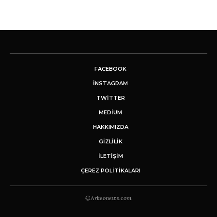
FACEBOOK
INSTAGRAM
TWITTER
MEDIUM
HAKKIMIZDA
GİZLİLİK
İLETIŞIM
ÇEREZ POLITIKALARI
©Arkeonews.com