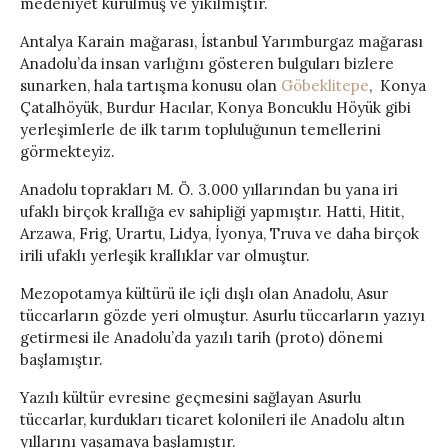
medeniyet kurulmuş ve yıkılmıştır.
Antalya Karain mağarası, İstanbul Yarımburgaz mağarası
Anadolu’da insan varlığını gösteren bulguları bizlere
sunarken, hala tartışma konusu olan
Göbeklitepe
, Konya
Çatalhöyük, Burdur Hacılar, Konya Boncuklu Höyük gibi
yerleşimlerle de ilk tarım topluluğunun temellerini
görmekteyiz.
Anadolu toprakları M. Ö. 3.000 yıllarından bu yana iri
ufaklı birçok krallığa ev sahipliği yapmıştır. Hatti, Hitit,
Arzawa, Frig, Urartu, Lidya, İyonya, Truva ve daha birçok
irili ufaklı yerleşik krallıklar var olmuştur.
Mezopotamya kültürü ile içli dışlı olan Anadolu, Asur
tüccarların gözde yeri olmuştur. Asurlu tüccarların yazıyı
getirmesi ile Anadolu’da yazılı tarih (proto) dönemi
başlamıştır.
Yazılı kültür evresine geçmesini sağlayan Asurlu
tüccarlar, kurdukları ticaret kolonileri ile Anadolu altın
yıllarını yaşamaya başlamıştır.