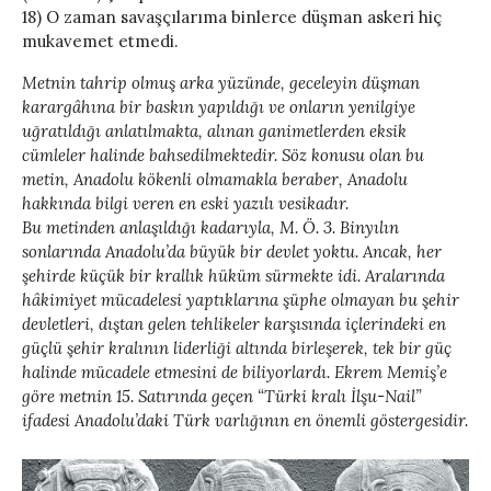
18) O zaman savaşçılarıma binlerce düşman askeri hiç
mukavemet etmedi.
Metnin tahrip olmuş arka yüzünde, geceleyin düşman
karargâhına bir baskın yapıldığı ve onların yenilgiye
uğratıldığı anlatılmakta, alınan ganimetlerden eksik
cümleler halinde bahsedilmektedir. Söz konusu olan bu
metin, Anadolu kökenli olmamakla beraber, Anadolu
hakkında bilgi veren en eski yazılı vesikadır.
Bu metinden anlaşıldığı kadarıyla, M. Ö. 3. Binyılın
sonlarında Anadolu’da büyük bir devlet yoktu. Ancak, her
şehirde küçük bir krallık hüküm sürmekte idi. Aralarında
hâkimiyet mücadelesi yaptıklarına şüphe olmayan bu şehir
devletleri, dıştan gelen tehlikeler karşısında içlerindeki en
güçlü şehir kralının liderliği altında birleşerek, tek bir güç
halinde mücadele etmesini de biliyorlardı. Ekrem Memiş’e
göre metnin 15. Satırında geçen “Türki kralı İlşu-Nail”
ifadesi Anadolu’daki Türk varlığının en önemli göstergesidir.