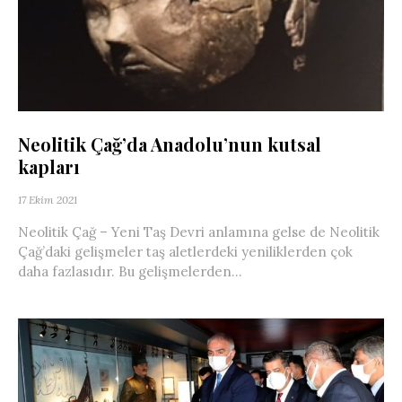
Neolitik Çağ’da Anadolu’nun kutsal
kapları
17 Ekim 2021
Neolitik Çağ – Yeni Taş Devri anlamına gelse de Neolitik
Çağ’daki gelişmeler taş aletlerdeki yeniliklerden çok
daha fazlasıdır. Bu gelişmelerden...