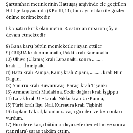
Şartamhari metinlerinin Hattuşaş arşivinde ele geçirilen
Hititçe kopyasında (KBo III, 13), tüm ayrıntıları ile gözler
önüne serilmektedir.
İlk 7 satırı kırık olan metin, 8. satırdan itibaren şöyle
devam etmektedir;
8) Bana karşı bütün memleketler isyan ettiler
9) GUŞUA kralı Anmanailu, Pakki kralı Bamanailu
10) Ulluwi (Ullama) kralı Lupanailu, sonra ………
kralı……..İnmipailu
11) Hatti kralı Pampa, Kaniş kralı Zipani, ………. kralı Nur
Dagan,
12) Amurru kralı Huwaruwaş, Paraşi kralı Tişenki
13) Armanu kralı Mudakina, Sedir dağları kralı İşgippu
14) Larak kralı Ur-Larak, Nikku kralı Ur-Banda,
15) Türki kralı İlşu-Nail, Kursaura kralı Tişbinki,
16) toplam 17 kral, ki onlar savaşa girdiler, ve ben onları
vurdum.
17) Hurrilere karşı bütün orduyu seferber ettim ve sonra
(tanrılara) şarap takdim ettim.