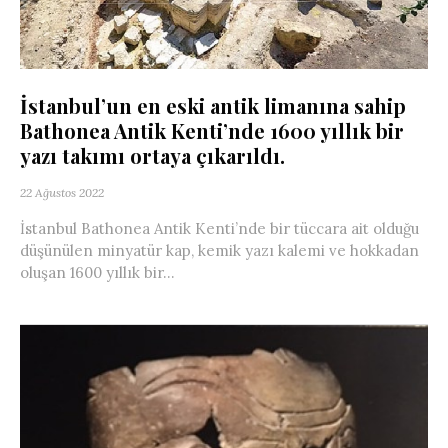
İstanbul’un en eski antik limanına sahip
Bathonea Antik Kenti’nde 1600 yıllık bir
yazı takımı ortaya çıkarıldı.
22 Ağustos 2022
İstanbul Bathonea Antik Kenti’nde bir tüccara ait olduğu
düşünülen minyatür kap, kemik yazı kalemi ve hokkadan
oluşan 1600 yıllık bir...