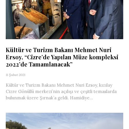
Kültür ve Turizm Bakanı Mehmet Nuri
Ersoy, “Cizre’de Yapılan Müze kompleksi
2022’de Tamamlanacak”
11 Şubat 2021
Kültür ve Turizm Bakanı Mehmet Nuri Ersoy, kızılay
Cizre Gönüllü merkezi’nin açılışı ve çeşitli temaslarda
bulunmak üzere Şırnak’a geldi. Hamidiye...