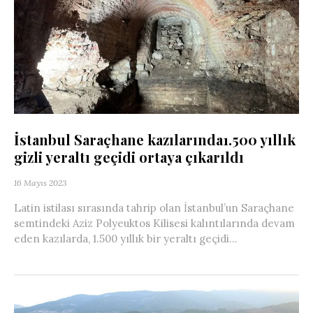
İstanbul Saraçhane kazılarında1.500 yıllık
gizli yeraltı geçidi ortaya çıkarıldı
16 Mayıs 2023
Latin istilası sırasında tahrip olan İstanbul’un Saraçhane
semtindeki Aziz Polyeuktos Kilisesi kalıntılarında devam
eden kazılarda, 1.500 yıllık bir yeraltı geçidi...