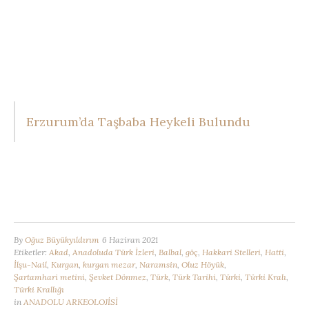
Erzurum’da Taşbaba Heykeli Bulundu
By
Oğuz Büyükyıldırım
6 Haziran 2021
Etiketler:
Akad
,
Anadoluda Türk İzleri
,
Balbal
,
göç
,
Hakkari Stelleri
,
Hatti
,
İlşu-Nail
,
Kurgan
,
kurgan mezar
,
Naramsin
,
Oluz Höyük
,
Şartamhari metini
,
Şevket Dönmez
,
Türk
,
Türk Tarihi
,
Türki
,
Türki Kralı
,
Türki Krallığı
in
ANADOLU ARKEOLOJİSİ