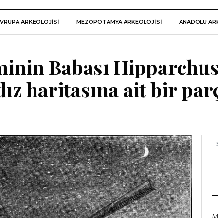
VRUPA ARKEOLOJISI
MEZOPOTAMYA ARKEOLOJISI
ANADOLU ARK
minin Babası Hipparchu
dız haritasına ait bir par
M