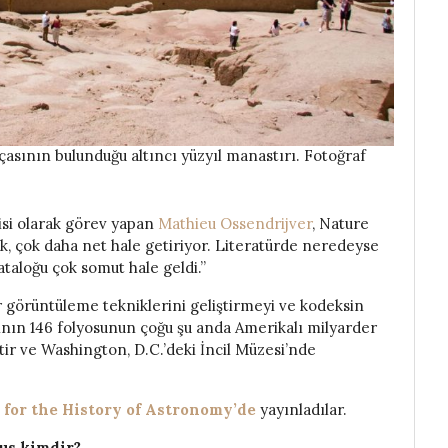
çasının bulunduğu altıncı yüzyıl manastırı. Fotoğraf
isi olarak görev yapan
Mathieu Ossendrijver
, Nature
ok, çok daha net hale getiriyor. Literatürde neredeyse
ataloğu çok somut hale geldi.”
 görüntüleme tekniklerini geliştirmeyi ve kodeksin
ının 146 folyosunun çoğu şu anda Amerikalı milyarder
tir ve Washington, D.C.’deki İncil Müzesi’nde
 for the History of Astronomy’de
yayınladılar.
us kimdir?