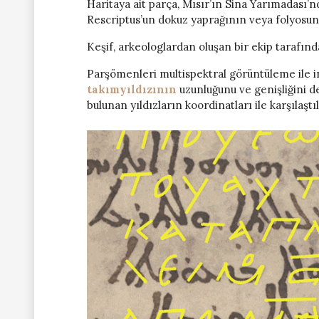
Haritaya ait parça, Mısır’ın Sina Yarımadası’
Rescriptus’un dokuz yaprağının veya folyosunu
Keşif, arkeologlardan oluşan bir ekip tarafınd
Parşömenleri multispektral görüntüleme ile i
takımyıldızının
uzunluğunu ve genişliğini d
bulunan yıldızların koordinatları ile karşılaştıl