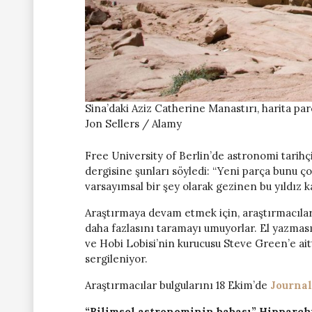
Sina’daki Aziz Catherine Manastırı, harita par
Jon Sellers / Alamy
Free University of Berlin’de astronomi tarihç
dergisine şunları söyledi: “Yeni parça bunu ç
varsayımsal bir şey olarak gezinen bu yıldız k
Araştırmaya devam etmek için, araştırmacılar
daha fazlasını taramayı umuyorlar. El yazmas
ve Hobi Lobisi’nin kurucusu Steve Green’e ait
sergileniyor.
Araştırmacılar bulgularını 18 Ekim’de
Journal
“Bilimsel astronominin babası” Hipparch