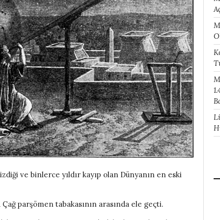
A
M
O
K
T
M
1.
B
L
H
zdiği ve binlerce yıldır kayıp olan Dünyanın en eski
ta Çağ parşömen tabakasının arasında ele geçti.