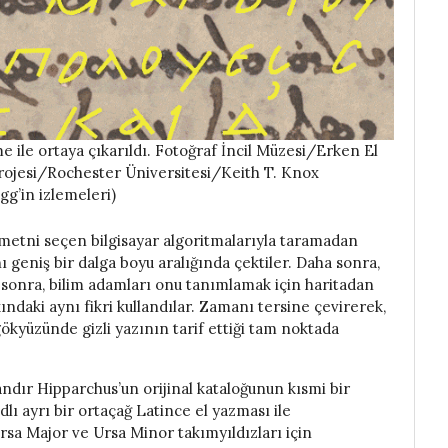
e ile ortaya çıkarıldı. Fotoğraf İncil Müzesi/Erken El
rojesi/Rochester Üniversitesi/Keith T. Knox
g’in izlemeleri)
ş metni seçen bilgisayar algoritmalarıyla taramadan
 geniş bir dalga boyu aralığında çektiler. Daha sonra,
 sonra, bilim adamları onu tanımlamak için haritadan
daki aynı fikri kullandılar. Zamanı tersine çevirerek,
gökyüzünde gizli yazının tarif ettiği tam noktada
andır Hipparchus’un orijinal kataloğunun kısmi bir
lı ayrı bir ortaçağ Latince el yazması ile
Ursa Major ve Ursa Minor takımyıldızları için