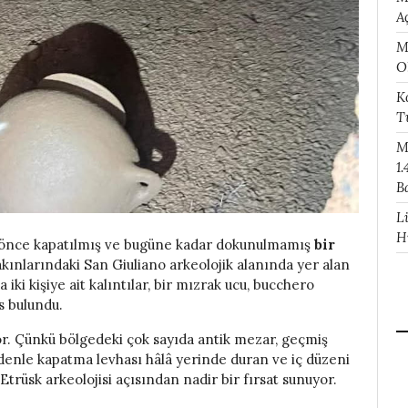
A
M
O
K
T
M
1.
B
L
H
yıl önce kapatılmış ve bugüne kadar dokunulmamış
bir
nlarındaki San Giuliano arkeolojik alanında yer alan
ki kişiye ait kalıntılar, bir mızrak ucu, bucchero
os bulundu.
or. Çünkü bölgedeki çok sayıda antik mezar, geçmiş
edenle kapatma levhası hâlâ yerinde duran ve iç düzeni
trüsk arkeolojisi açısından nadir bir fırsat sunuyor.