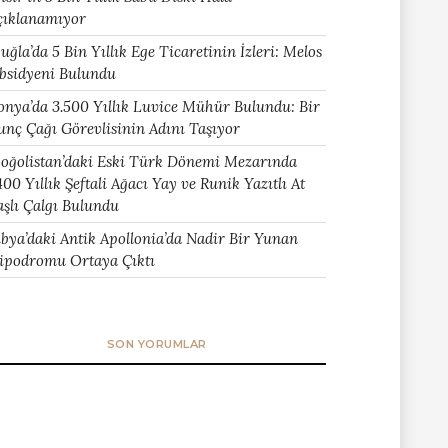
çıklanamıyor
uğla’da 5 Bin Yıllık Ege Ticaretinin İzleri: Melos
bsidyeni Bulundu
onya’da 3.500 Yıllık Luvice Mühür Bulundu: Bir
unç Çağı Görevlisinin Adını Taşıyor
oğolistan’daki Eski Türk Dönemi Mezarında
400 Yıllık Şeftali Ağacı Yay ve Runik Yazıtlı At
aşlı Çalgı Bulundu
ibya’daki Antik Apollonia’da Nadir Bir Yunan
ipodromu Ortaya Çıktı
SON YORUMLAR