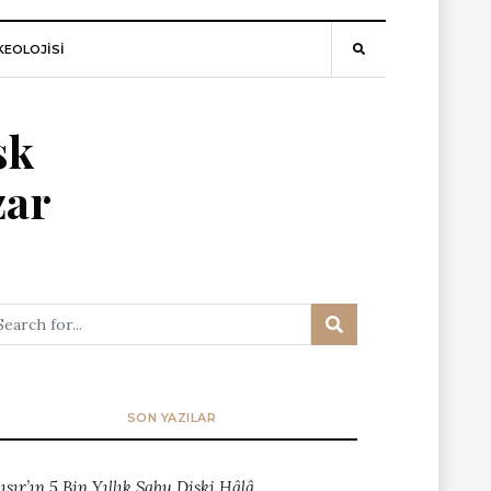
EOLOJİSİ
sk
zar
SON YAZILAR
ısır’ın 5 Bin Yıllık Sabu Diski Hâlâ