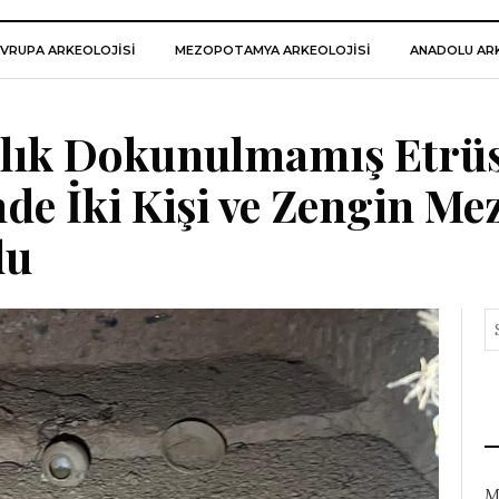
VRUPA ARKEOLOJISI
MEZOPOTAMYA ARKEOLOJISI
ANADOLU ARK
ıllık Dokunulmamış Etrü
nde İki Kişi ve Zengin Me
du
M