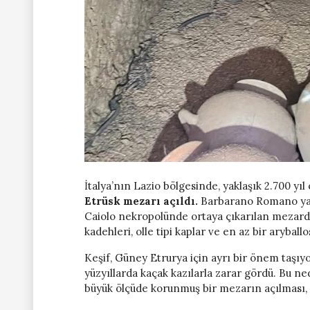
İtalya’nın Lazio bölgesinde, yaklaşık 2.700 
Etrüsk mezarı açıldı.
Barbarano Romano yakı
Caiolo nekropolünde ortaya çıkarılan mezarda i
kadehleri, olle tipi kaplar ve en az bir aryball
Keşif, Güney Etrurya için ayrı bir önem taşıy
yüzyıllarda kaçak kazılarla zarar gördü. Bu n
büyük ölçüde korunmuş bir mezarın açılması, E