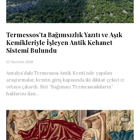
Termessos’ta Bağımsızlık Yazıtı ve Aşık
Kemikleriyle İşleyen Antik Kehanet
Sistemi Bulundu
12 Haziran 2026
Antalya’daki Termessos Antik Kenti’nde yapılan
araştırmalar, kentin giriş kapısında iki dikkat çekici iz
ortaya çıkardı. Biri “Bağımsız Termessosluların”
haklarını ilan...