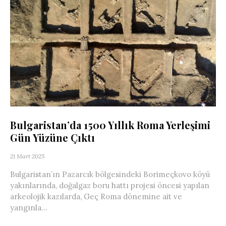
Bulgaristan’da 1500 Yıllık Roma Yerleşimi
Gün Yüzüne Çıktı
21 Mart 2025
Bulgaristan’ın Pazarcık bölgesindeki Borimeçkovo köyü
yakınlarında, doğalgaz boru hattı projesi öncesi yapılan
arkeolojik kazılarda, Geç Roma dönemine ait ve
yangınla...