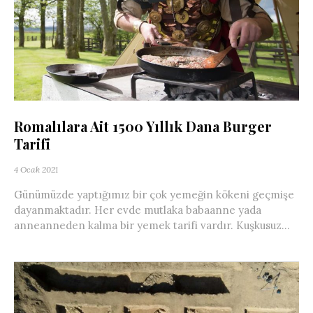
Romalılara Ait 1500 Yıllık Dana Burger
Tarifi
4 Ocak 2021
Günümüzde yaptığımız bir çok yemeğin kökeni geçmişe
dayanmaktadır. Her evde mutlaka babaanne yada
anneanneden kalma bir yemek tarifi vardır. Kuşkusuz...