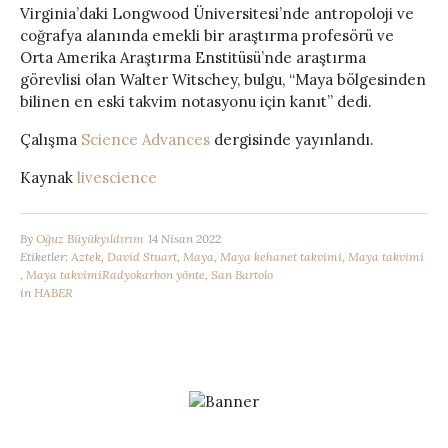
Virginia’daki Longwood Üniversitesi’nde antropoloji ve
coğrafya alanında emekli bir araştırma profesörü ve
Orta Amerika Araştırma Enstitüsü’nde araştırma
görevlisi olan Walter Witschey, bulgu, “Maya bölgesinden
bilinen en eski takvim notasyonu için kanıt” dedi.
Çalışma
Science Advances
dergisinde yayınlandı.
Kaynak
livescience
By
Oğuz Büyükyıldırım
14 Nisan 2022
Etiketler:
Aztek
,
David Stuart
,
Maya
,
Maya kehanet takvimi
,
Maya takvimi
,
Maya takvimiRadyokarbon yönte
,
San Bartolo
in
HABER