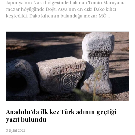
Japonya’nın Nara bölgesinde bulunan Tomio Maruyama
mezar höyüğünde Doğu Asya’nın en eski Dako kılıcı
keşfedildi. Dako kılıcının bulunduğu mezar MÖ...
Anadolu’da ilk kez Türk adının geçtiği
yazıt bulundu
3 Eylül 2022