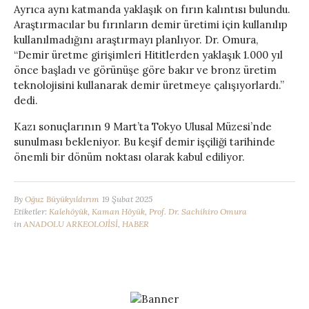
Ayrıca aynı katmanda yaklaşık on fırın kalıntısı bulundu.
Araştırmacılar bu fırınların demir üretimi için kullanılıp
kullanılmadığını araştırmayı planlıyor. Dr. Omura,
“Demir üretme girişimleri Hititlerden yaklaşık 1.000 yıl
önce başladı ve görünüşe göre bakır ve bronz üretim
teknolojisini kullanarak demir üretmeye çalışıyorlardı.”
dedi.
Kazı sonuçlarının 9 Mart’ta Tokyo Ulusal Müzesi’nde
sunulması bekleniyor. Bu keşif demir işçiliği tarihinde
önemli bir dönüm noktası olarak kabul ediliyor.
By
Oğuz Büyükyıldırım
19 Şubat 2025
Etiketler:
Kalehöyük
,
Kaman Höyük
,
Prof. Dr. Sachihiro Omura
in
ANADOLU ARKEOLOJİSİ
,
HABER