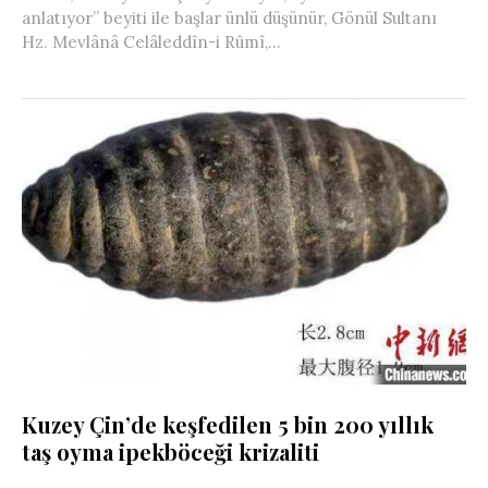
anlatıyor” beyiti ile başlar ünlü düşünür, Gönül Sultanı
Hz. Mevlânâ Celâleddîn-i Rûmî,...
Kuzey Çin’de keşfedilen 5 bin 200 yıllık
taş oyma ipekböceği krizaliti