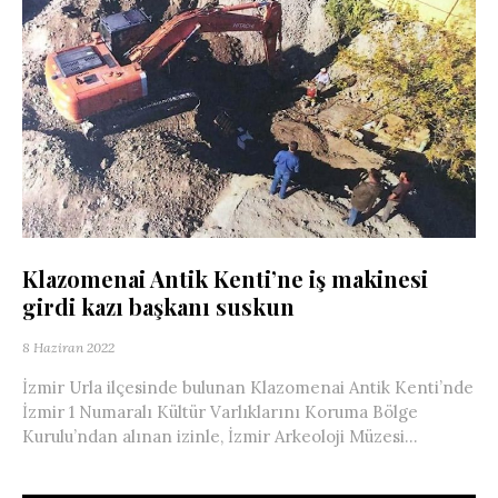
Klazomenai Antik Kenti’ne iş makinesi
girdi kazı başkanı suskun
8 Haziran 2022
İzmir Urla ilçesinde bulunan Klazomenai Antik Kenti’nde
İzmir 1 Numaralı Kültür Varlıklarını Koruma Bölge
Kurulu’ndan alınan izinle, İzmir Arkeoloji Müzesi...