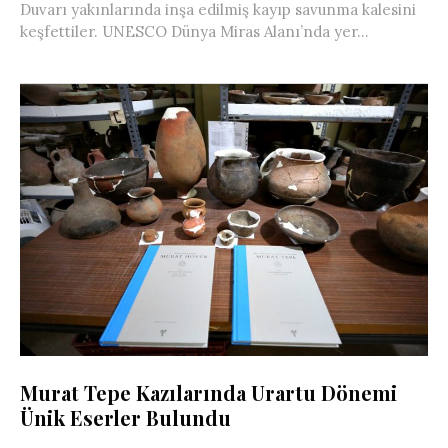
Duvarı yakınlarında inşa edilmiş kayıp savunma kalesini
keşfettiler. UNESCO Dünya Miras Alanı’nda yer...
Murat Tepe Kazılarında Urartu Dönemi
Ünik Eserler Bulundu