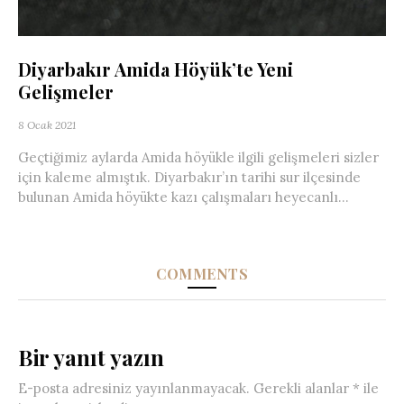
Diyarbakır Amida Höyük’te Yeni
Gelişmeler
8 Ocak 2021
Geçtiğimiz aylarda Amida höyükle ilgili gelişmeleri sizler
için kaleme almıştık. Diyarbakır’ın tarihi sur ilçesinde
bulunan Amida höyükte kazı çalışmaları heyecanlı...
COMMENTS
Bir yanıt yazın
E-posta adresiniz yayınlanmayacak.
Gerekli alanlar
*
ile