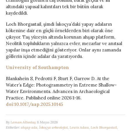
crannogun görünen taş bölümü, batık geçidi ve su
altındaki yapısal kalıntıları tek bir bütün olarak
kaydedildi.
Loch Bhorgastail, şimdi İskoçya’daki yapay adaların
kökenine dair en güçlü örneklerden biri olarak öne
çıkıyor. Taş yüzeyin altında korunan ahşap platform,
Neolitik toplulukların yalnızca evler, mezarlar ve anıtsal
yapılar inşa etmediğini gösteriyor. Onlar aynı zamanda
göllerin içinde adalar da yaratıyordu.
University of Southampton
Blankshein S, Pedrotti F, Sturt F, Garrow D. At the
Water’s Edge: Photogrammetry in Extreme Shallow-
Water Environments. Advances in Archaeological
Practice. Published online 2026:1-16.
doi:10.1017/aap.2025.10145
By
Leman Altuntaş
8 Mayıs 2026
Etiketler:
ahşap ada
,
İskoçya arkeolojisi
,
Lewis Adası
,
Loch Bhorgastail
,