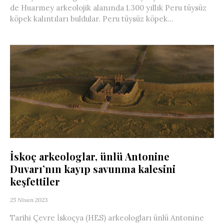
de Huarmey arkeolojik alanında 1.300 yıllık Peru tüysüz
köpek kalıntıları buldular. Peru tüysüz köpek...
İskoç arkeologlar, ünlü Antonine
Duvarı’nın kayıp savunma kalesini
keşfettiler
25 Nisan 2023
Tarihi Çevre İskoçya (HES) arkeologları ünlü Antonine