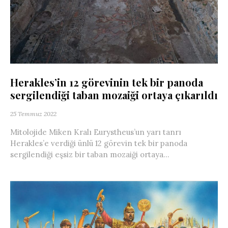
Herakles’in 12 görevinin tek bir panoda
sergilendiği taban mozaiği ortaya çıkarıldı
25 Temmuz 2022
Mitolojide Miken Kralı Eurystheus’un yarı tanrı
Herakles’e verdiği ünlü 12 görevin tek bir panoda
sergilendiği eşsiz bir taban mozaiği ortaya...