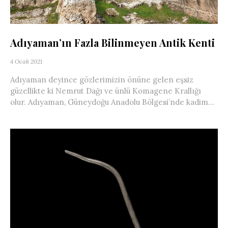
Adıyaman’ın Fazla Bilinmeyen Antik Kenti
4 Ocak 2021
Adıyaman deyince gözlerimizin önüne gelen eşsiz
güzellikte ki Nemrut Dağı ve ünlü Komagene Krallığı
olur. Adıyaman, Güneydoğu Anadolu Bölgesi’nde kadim...