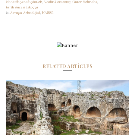
Neolitik çanak çömlek
,
Neolitik crannog
,
Outer Hebrides
,
tarih öncesi İskoçya
in
Avrupa Arkeolojisi
,
HABER
RELATED ARTICLES