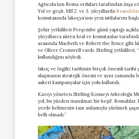
Agricola’nın Roma orduları tarafından inşa edi
Yol ve geçit, MS 2. ve 3. yüzyıllarda
Romalıla
komutasında İskoçya’nın yeni istilalarını başla
Şehir yetkilileri Perşembe günü yaptığı açık
yüzyıllarca süren kral ve komutanlar tarafından
arasında Macbeth ve Robert the Bruce gibi İsko
ve Oliver Cromwell vardı. Stirling yetkilileri
kullandığını söyledi.
İskoç ve İngiliz tarihinin birçok önemli tarih
ulaşmanın stratejik önemi ve aynı zamanda İsk
askeri kampanyalar için yolu kullandı.
Kazıyı yöneten Stirling Konseyi Arkeoloğu Mu
yol, bu yüzden inanılmaz bir keşif. Romalılar, 
yerde kelimenin tam anlamıyla yürümek şaşırt
belli olmadı.”