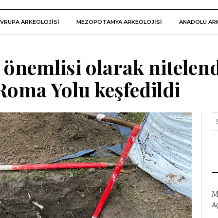
VRUPA ARKEOLOJISI
MEZOPOTAMYA ARKEOLOJISI
ANADOLU ARK
 önemlisi olarak nitelend
 Roma Yolu keşfedildi
M
A