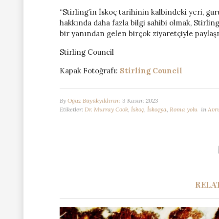
“Stirling’in İskoç tarihinin kalbindeki yeri, 
hakkında daha fazla bilgi sahibi olmak, Stirl
bir yanından gelen birçok ziyaretçiyle paylaşm
Stirling Council
Kapak Fotoğrafı:
Stirling Council
By
Oğuz Büyükyıldırım
3 Kasım 2023
Etiketler:
Dr. Murray Cook
,
İskoç
,
İskoçya
,
Roma yolu
in
Avru
RELA