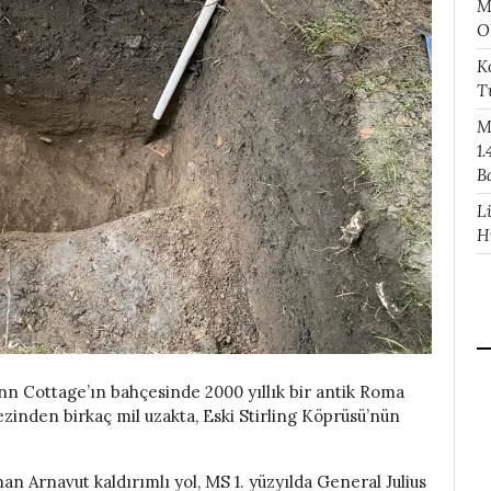
M
O
K
T
M
1.
B
L
H
 Inn Cottage’ın bahçesinde 2000 yıllık bir antik Roma
kezinden birkaç mil uzakta, Eski Stirling Köprüsü’nün
an Arnavut kaldırımlı yol, MS 1. yüzyılda General Julius