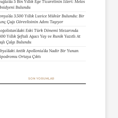
uğla’da 5 Bin Yıllık Ege Ticaretinin İzleri: Melos
bsidyeni Bulundu
onya’da 3.500 Yıllık Luvice Mühür Bulundu: Bir
unç Çağı Görevlisinin Adını Taşıyor
oğolistan’daki Eski Türk Dönemi Mezarında
400 Yıllık Şeftali Ağacı Yay ve Runik Yazıtlı At
aşlı Çalgı Bulundu
ibya’daki Antik Apollonia’da Nadir Bir Yunan
ipodromu Ortaya Çıktı
SON YORUMLAR