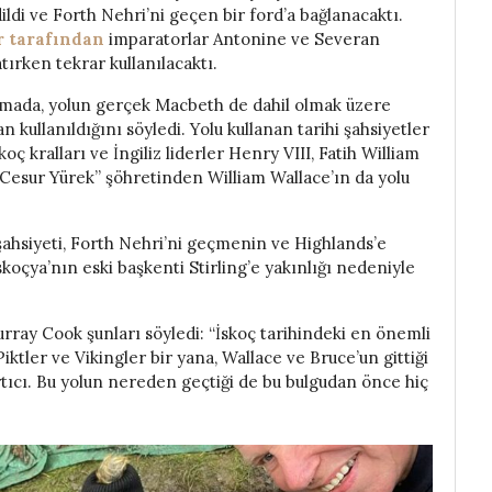
ldi ve Forth Nehri’ni geçen bir ford’a bağlanacaktı.
r tarafından
imparatorlar Antonine ve Severan
tırken tekrar kullanılacaktı.
lamada, yolun gerçek Macbeth de dahil olmak üzere
 kullanıldığını söyledi. Yolu kullanan tarihi şahsiyetler
ç kralları ve İngiliz liderler Henry VIII, Fatih William
, “Cesur Yürek” şöhretinden William Wallace’ın da yolu
i şahsiyeti, Forth Nehri’ni geçmenin ve Highlands’e
oçya’nın eski başkenti Stirling’e yakınlığı nedeniyle
rray Cook şunları söyledi: “İskoç tarihindeki en önemli
Piktler ve Vikingler bir yana, Wallace ve Bruce’un gittiği
ıcı. Bu yolun nereden geçtiği de bu bulgudan önce hiç