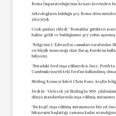
Roma İmparatorluğu’nun kenarı üzerinden bir 
Arkeologların bulduğu şey, Roma döneminden
yüzeyiydi.
Cook şunları ekledi: “Romalılar gittikten son
haline geldi ve bulduğumuz şey yolun aşınmış 
“Bölgenin I. Edward’ın casusları tarafından St
en büyük mancınığı olan Savaş Kurdu’nu kullan
biliyoruz.
“Buradaki ford inşa edilmeden önce, Forth’ta 
Cambuskenneth’teki ford’un kullanılmış olma
Stirling Konseyi lideri Chris Kane, keşfin bölg
Dedi ki: “Gelecek yıl Stirling’in 900. yıldön
dünya standartlarında inşa edilmiş mirasımız 
“Bu keşif, inşa edilmiş mirasımızın bin yıl önc
hikayesini başlattığı zamana kadar uzandığını 