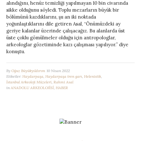
alındığını, henüz temizliği yapılmayan 10 bin civarında
sikke olduğunu söyledi. Toplu mezarların büyük bir
bölümünü kazdıklarını, şu an iki noktada
yoğunlaştıklarını dile getiren Asal, “Önümüzdeki ay
geriye kalanlar üzerinde çalışacağız. Bu alanlarda üst
üste çoklu gömülmeler olduğu için antropologlar,
arkeologlar gözetiminde kazı çalışması yapılıyor.” diye
konuştu.
By
Oğuz Büyükyıldırım
10 Nisan 2022
Etiketler:
Haydarpaşa
,
Haydarpaşa tren garı
,
Helenistik
,
İstanbul Arkeoloji Müzeleri
,
Rahmi Asal
in
ANADOLU ARKEOLOJİSİ
,
HABER