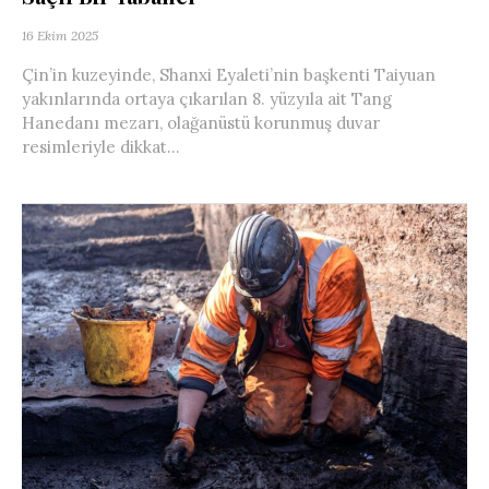
16 Ekim 2025
Çin’in kuzeyinde, Shanxi Eyaleti’nin başkenti Taiyuan
yakınlarında ortaya çıkarılan 8. yüzyıla ait Tang
Hanedanı mezarı, olağanüstü korunmuş duvar
resimleriyle dikkat...