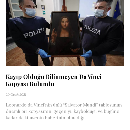
Kayıp Olduğu Bilinmeyen Da Vinci
Kopyası Bulundu
20 Ocak 2021
Leonardo da Vinci’nin ünlü “Salvator Mundi” tablosunun
önemli bir kopyasının, geçen yıl kaybolduğu ve bugüne
kadar da kimsenin haberinin olmadığı...