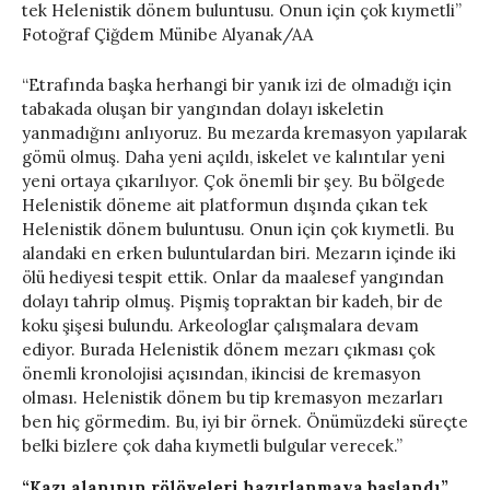
tek Helenistik dönem buluntusu. Onun için çok kıymetli”
Fotoğraf Çiğdem Münibe Alyanak/AA
“Etrafında başka herhangi bir yanık izi de olmadığı için
tabakada oluşan bir yangından dolayı iskeletin
yanmadığını anlıyoruz. Bu mezarda kremasyon yapılarak
gömü olmuş. Daha yeni açıldı, iskelet ve kalıntılar yeni
yeni ortaya çıkarılıyor. Çok önemli bir şey. Bu bölgede
Helenistik döneme ait platformun dışında çıkan tek
Helenistik dönem buluntusu. Onun için çok kıymetli. Bu
alandaki en erken buluntulardan biri. Mezarın içinde iki
ölü hediyesi tespit ettik. Onlar da maalesef yangından
dolayı tahrip olmuş. Pişmiş topraktan bir kadeh, bir de
koku şişesi bulundu. Arkeologlar çalışmalara devam
ediyor. Burada Helenistik dönem mezarı çıkması çok
önemli kronolojisi açısından, ikincisi de kremasyon
olması. Helenistik dönem bu tip kremasyon mezarları
ben hiç görmedim. Bu, iyi bir örnek. Önümüzdeki süreçte
belki bizlere çok daha kıymetli bulgular verecek.”
“Kazı alanının rölöveleri hazırlanmaya başlandı”