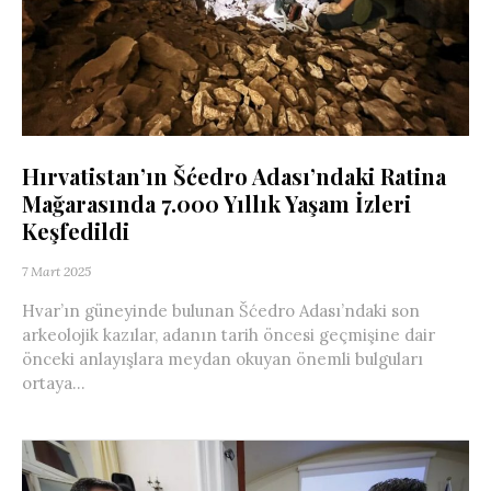
Hırvatistan’ın Šćedro Adası’ndaki Ratina
Mağarasında 7.000 Yıllık Yaşam İzleri
Keşfedildi
7 Mart 2025
Hvar’ın güneyinde bulunan Šćedro Adası’ndaki son
arkeolojik kazılar, adanın tarih öncesi geçmişine dair
önceki anlayışlara meydan okuyan önemli bulguları
ortaya...