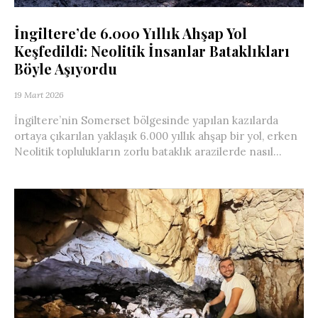
İngiltere’de 6.000 Yıllık Ahşap Yol
Keşfedildi: Neolitik İnsanlar Bataklıkları
Böyle Aşıyordu
19 Mart 2026
İngiltere’nin Somerset bölgesinde yapılan kazılarda
ortaya çıkarılan yaklaşık 6.000 yıllık ahşap bir yol, erken
Neolitik toplulukların zorlu bataklık arazilerde nasıl...