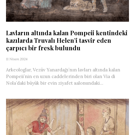
Lavların altında kalan Pompeii kentindeki
kazılarda Truvalı Helen’i tasvir eden
çarpıcı bir fresk bulundu
11 Nisan 2024
Arkeologlar, Vezüv Yanardağı’nın lavları altında kalan
Pompeii’nin en uzun caddelerinden biri olan Via di
Nola’daki büyük bir evin ziyafet salonundaki...