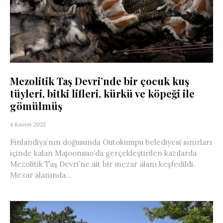
Mezolitik Taş Devri’nde bir çocuk kuş
tüyleri, bitki lifleri, kürkü ve köpeği ile
gömülmüş
4 Kasım 2022
Finlandiya’nın doğusunda Outokumpu belediyesi sınırları
içinde kalan Majoonsuo’da gerçekleştirilen kazılarda
Mezolitik Taş Devri’ne ait bir mezar alanı keşfedildi.
Mezar alanında...