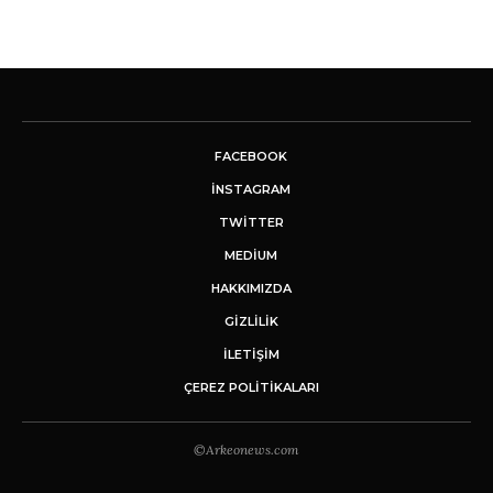
FACEBOOK
INSTAGRAM
TWITTER
MEDIUM
HAKKIMIZDA
GİZLİLİK
İLETIŞIM
ÇEREZ POLITIKALARI
©Arkeonews.com