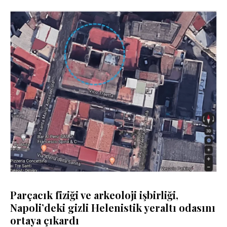
Parçacık fiziği ve arkeoloji işbirliği,
Napoli’deki gizli Helenistik yeraltı odasını
ortaya çıkardı