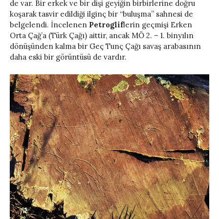
de var. Bir erkek ve bir dişi geyiğin birbirlerine doğru
koşarak tasvir edildiği ilginç bir “buluşma” sahnesi de
belgelendi. İncelenen
Petroglif
lerin geçmişi Erken
Orta Çağ’a (Türk Çağı) aittir, ancak MÖ 2. – 1. binyılın
dönüşünden kalma bir Geç Tunç Çağı savaş arabasının
daha eski bir görüntüsü de vardır.