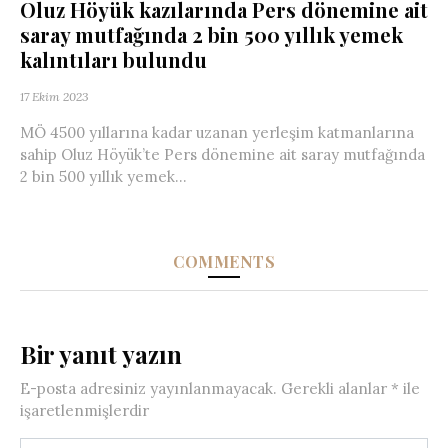
Oluz Höyük kazılarında Pers dönemine ait
saray mutfağında 2 bin 500 yıllık yemek
kalıntıları bulundu
17 Ekim 2023
MÖ 4500 yıllarına kadar uzanan yerleşim katmanlarına
sahip Oluz Höyük’te Pers dönemine ait saray mutfağında
2 bin 500 yıllık yemek...
COMMENTS
Bir yanıt yazın
E-posta adresiniz yayınlanmayacak.
Gerekli alanlar
*
ile
işaretlenmişlerdir