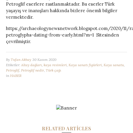
Petroglif eserlere rastlanmaktadır. Bu eserler Türk
yaşayış ve inanışları hakkında bizlere önemli bilgiler
vermektedir.
https://archaeologynewsnetwork.blogspot.com/2020/11/r
petroglyphs-dating-from-early.html?m=1 Sitesinden
çevrilmiştir.
By
Tufan Akbay
30 Kasım 2020
Etiketler:
Altay dağları
,
kaya resimleri
,
Kaya sanatı figürleri
,
Kaya sanatu
,
Petroglif
,
Petroglif nedir
,
Türk çağı
in
HABER
RELATED ARTICLES