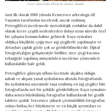
Foto: Université d’État de Gorno-Altaïsk
Anıt ilk olarak 1980 yılında Kemerovo arkeologu AS
Vasyutin tarafından incelendi, ancak oyulmuş
Petroglifleri incelemede metodolojik zorluklar da dahil
olmak üzere çeşitli nedenlerden dolayı uzun süredir özel
bir çalışma konusu haline gelmedi. Kaya oymaları
oldukça küçüktür, çoğu ince sığ çizgilerle yapılmıştır ve
detayları çıplak gözle çok az görülebilmektedir. Dijital
fotoğrafçılığın gelişmesiyle birlikte, ince çizgi kazıma
tekniğiyle yapılmış minyatürleri inceleme yöntemleri
kullanılabilir hale geldi.
Petroglifler, güneşin ufkun üzerinde alçakta olduğu
sabah ve akşam yanal aydınlatma altında fotoğraflandı.
Bu aydınlatma sayesinde taşa oyulmuş en sığ çizgiler bile
fotoğraflarda net bir şekilde görülebiliyor. Kaya oymaları
daha sonra büyütülmüş fotoğraflar kullanılarak bir grafik
tablete çizildi. Yeterince yüksek çözünürlüklü fotoğraflar,
onları birkaç kez büyütmeye ve en küçük ayrıntıları ve