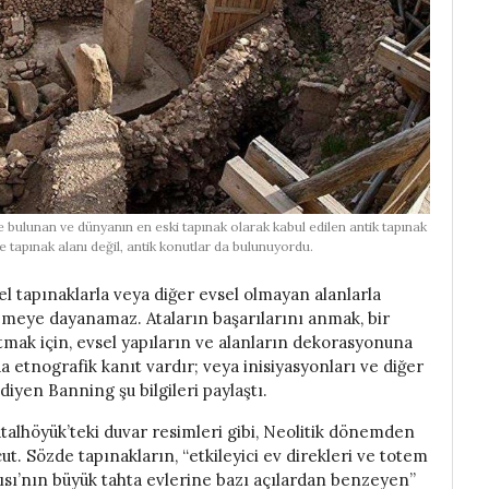
bulunan ve dünyanın en eski tapınak olarak kabul edilen antik tapınak
 tapınak alanı değil, antik konutlar da bulunuyordu.
zel tapınaklarla veya diğer evsel olmayan alanlarla
elemeye dayanamaz. Ataların başarılarını anmak, bir
ıtmak için, evsel yapıların ve alanların dekorasyonuna
a etnografik kanıt vardır; veya inisiyasyonları ve diğer
diyen Banning şu bilgileri paylaştı.
atalhöyük’teki duvar resimleri gibi, Neolitik dönemden
ut. Sözde tapınakların, “etkileyici ev direkleri ve totem
ısı’nın büyük tahta evlerine bazı açılardan benzeyen”