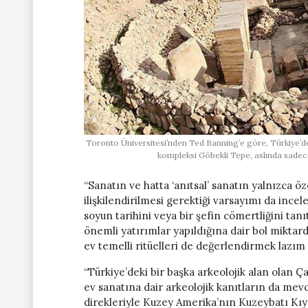
Toronto Üniversitesi’nden Ted Banning’e göre, Türkiye’de 
kompleksi Göbekli Tepe, aslında sadece
“Sanatın ve hatta ‘anıtsal’ sanatın yalnızca ö
ilişkilendirilmesi gerektiği varsayımı da inc
soyun tarihini veya bir şefin cömertliğini tan
önemli yatırımlar yapıldığına dair bol miktard
ev temelli ritüelleri de değerlendirmek lazım 
“Türkiye’deki bir başka arkeolojik alan olan Ç
ev sanatına dair arkeolojik kanıtların da mevc
direkleriyle Kuzey Amerika’nın Kuzeybatı Kıy