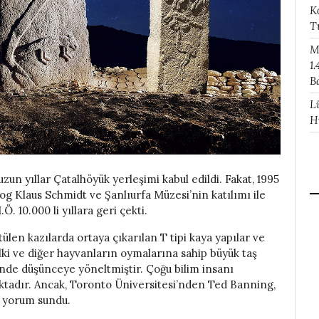
K
T
M
1.
B
L
H
uzun yıllar Çatalhöyük yerleşimi kabul edildi. Fakat, 1995
og Klaus Schmidt ve Şanlıurfa Müzesi’nin katılımı ile
Ö. 10.000 li yıllara geri çekti.
len kazılarda ortaya çıkarılan T tipi kaya yapılar ve
ilki ve diğer hayvanların oymalarına sahip büyük taş
ünde düşünceye yöneltmiştir. Çoğu bilim insanı
ktadır. Ancak, Toronto Üniversitesi’nden Ted Banning,
ir yorum sundu.