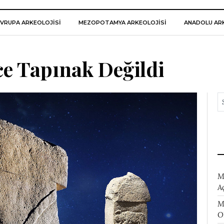
VRUPA ARKEOLOJISI
MEZOPOTAMYA ARKEOLOJISI
ANADOLU ARK
ce Tapınak Değildi
M
A
M
O