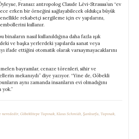
Öyleyse, Fransız antropolog Claude Lévi-Strauss’un “ev
erece erken bir örneğini sağlayabilecek oldukça büyük
enellikle rekabetçi sergileme için ev yapılarını,
sembollerini kullanır.
 binaların nasıl kullanıldığına daha fazla ışık
’deki ve başka yerlerdeki yapılarda sanat veya
ıyı ifade ettiğini otomatik olarak varsaymayacaklarını
elen bayramlar, cenaze törenleri, sihir ve
üellerin mekanıydı” diye yazıyor. “Yine de, Göbekli
e, bunların aynı zamanda insanların evi olmadığını
 yok.”
e nerededir
,
Göbeklitepe Tapınak
,
Klaus Schmidt
,
Şanlıurfa
,
Tapınak
,