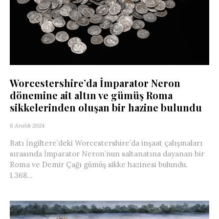
Worcestershire’da İmparator Neron
dönemine ait altın ve gümüş Roma
sikkelerinden oluşan bir hazine bulundu
8 Aralık 2024
Batı İngiltere’deki Worcestershire’da inşaat çalışmaları
sırasında İmparator Neron’nun saltanatına dayanan bir
Roma ve Demir Çağı gümüş sikke hazinesi bulundu.
1.368...