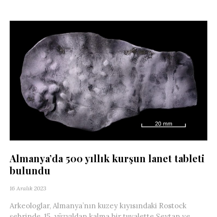
Almanya’da 500 yıllık kurşun lanet tableti
bulundu
16 Aralık 2023
Arkeologlar, Almanya’nın kuzey kıyısındaki Rostock
şehrinde, 15. yüzyıldan kalma bir tuvalette Şeytan ve