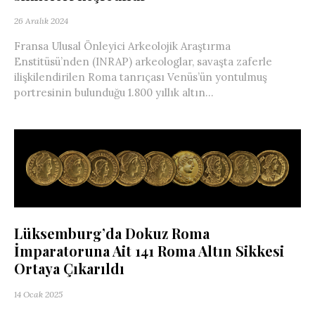
26 Aralık 2024
Fransa Ulusal Önleyici Arkeolojik Araştırma
Enstitüsü’nden (INRAP) arkeologlar, savaşta zaferle
ilişkilendirilen Roma tanrıçası Venüs’ün yontulmuş
portresinin bulunduğu 1.800 yıllık altın...
Lüksemburg’da Dokuz Roma
İmparatoruna Ait 141 Roma Altın Sikkesi
Ortaya Çıkarıldı
14 Ocak 2025