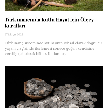
Türk inancında Kutlu Hayat için Ölçey
kuralları
27 Mayıs 2022
Türk inanç sisteminde kut, kişinin ruhsal olarak doğru bir
yaşam çizgisinde ilerlemesi sonucu göğün kendisine
verdiği ışık olarak bilinir. Kutlanmış...