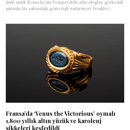
ünlü antik Roma kenti Pompei’deki arkeologlar, görkemli
sütunlu bir salondaki gösterişli natürmort freskler...
Fransa’da ‘Venus the Victorious’ oymalı
1.800 yıllık altın yüzük ve karolenj
sikkeleri keşfedildi