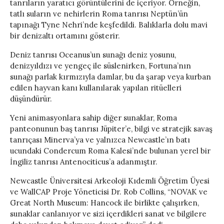
tanrıların yaratıcı görüntülerini de içeriyor. Örneğin,
tatlı suların ve nehirlerin Roma tanrısı Neptün’ün
tapınağı Tyne Nehri’nde keşfedildi. Balıklarla dolu mavi
bir denizaltı ortamını gösterir.
Deniz tanrısı Oceanus’un sunağı deniz yosunu,
denizyıldızı ve yengeç ile süslenirken, Fortuna’nın
sunağı parlak kırmızıyla damlar, bu da şarap veya kurban
edilen hayvan kanı kullanılarak yapılan ritüelleri
düşündürür.
Yeni animasyonlara sahip diğer sunaklar, Roma
panteonunun baş tanrısı Jüpiter’e, bilgi ve stratejik savaş
tanrıçası Minerva’ya ve yalnızca Newcastle’ın batı
ucundaki Condercum Roma Kalesi’nde bulunan yerel bir
İngiliz tanrısı Antenociticus’a adanmıştır.
Newcastle Üniversitesi Arkeoloji Kıdemli Öğretim Üyesi
ve WallCAP Proje Yöneticisi Dr. Rob Collins, “NOVAK ve
Great North Museum: Hancock ile birlikte çalışırken,
sunaklar canlanıyor ve sizi içerdikleri sanat ve bilgilere