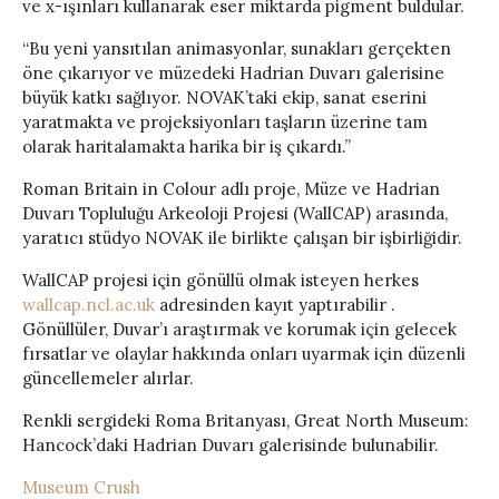
ve x-ışınları kullanarak eser miktarda pigment buldular.
“Bu yeni yansıtılan animasyonlar, sunakları gerçekten
öne çıkarıyor ve müzedeki Hadrian Duvarı galerisine
büyük katkı sağlıyor. NOVAK’taki ekip, sanat eserini
yaratmakta ve projeksiyonları taşların üzerine tam
olarak haritalamakta harika bir iş çıkardı.”
Roman Britain in Colour adlı proje, Müze ve Hadrian
Duvarı Topluluğu Arkeoloji Projesi (WallCAP) arasında,
yaratıcı stüdyo NOVAK ile birlikte çalışan bir işbirliğidir.
WallCAP projesi için gönüllü olmak isteyen herkes
wallcap.ncl.ac.uk
adresinden kayıt yaptırabilir .
Gönüllüler, Duvar’ı araştırmak ve korumak için gelecek
fırsatlar ve olaylar hakkında onları uyarmak için düzenli
güncellemeler alırlar.
Renkli sergideki Roma Britanyası, Great North Museum:
Hancock’daki Hadrian Duvarı galerisinde bulunabilir.
Museum Crush