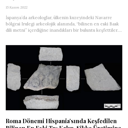
15 Kasım 2022
İspanya’da arkeologlar, ülkenin kuzeyindeki Navarre
bölgesi Irulegi arkeolojik alanında, “bilinen en eski Bask
dili metni” içerdiğine inandıkları bir buluntu keşfettiler....
Roma Dönemi Hispania’sında Keşfedilen
Bilinen En Eski Taş Kalıp, Sikke Üretimine