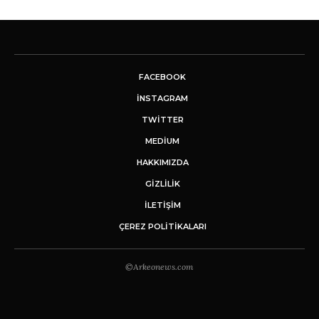
FACEBOOK
INSTAGRAM
TWITTER
MEDIUM
HAKKIMIZDA
GİZLİLİK
İLETIŞIM
ÇEREZ POLITIKALARI
©Arkeonews.com