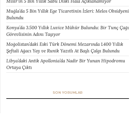
Mısır’ın 5 Bin Yıllık Sabu Diski Hâlâ Açıklanamıyor
Muğla’da 5 Bin Yıllık Ege Ticaretinin İzleri: Melos Obsidyeni
Bulundu
Konya’da 3.500 Yıllık Luvice Mühür Bulundu: Bir Tunç Çağı
Görevlisinin Adını Taşıyor
Moğolistan’daki Eski Türk Dönemi Mezarında 1.400 Yıllık
Şeftali Ağacı Yay ve Runik Yazıtlı At Başlı Çalgı Bulundu
Libya’daki Antik Apollonia’da Nadir Bir Yunan Hipodromu
Ortaya Çıktı
SON YORUMLAR