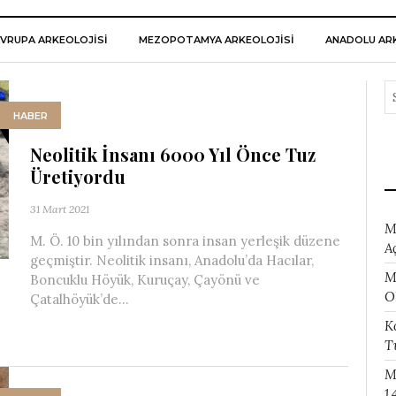
VRUPA ARKEOLOJISI
MEZOPOTAMYA ARKEOLOJISI
ANADOLU ARK
HABER
Neolitik İnsanı 6000 Yıl Önce Tuz
Üretiyordu
31 Mart 2021
M
M. Ö. 10 bin yılından sonra insan yerleşik düzene
A
geçmiştir. Neolitik insanı, Anadolu’da Hacılar,
M
Boncuklu Höyük, Kuruçay, Çayönü ve
O
Çatalhöyük’de...
K
T
M
1.