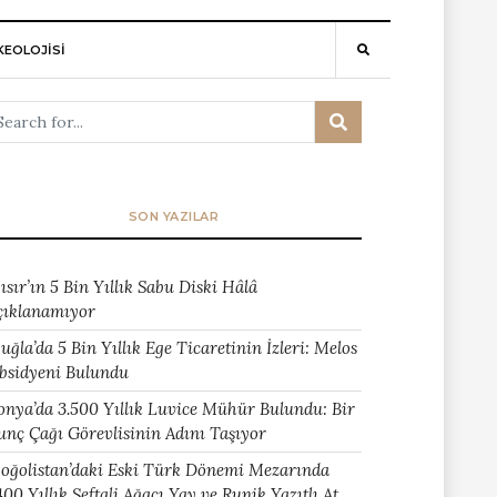
EOLOJİSİ
SON YAZILAR
ısır’ın 5 Bin Yıllık Sabu Diski Hâlâ
çıklanamıyor
uğla’da 5 Bin Yıllık Ege Ticaretinin İzleri: Melos
bsidyeni Bulundu
onya’da 3.500 Yıllık Luvice Mühür Bulundu: Bir
unç Çağı Görevlisinin Adını Taşıyor
oğolistan’daki Eski Türk Dönemi Mezarında
400 Yıllık Şeftali Ağacı Yay ve Runik Yazıtlı At