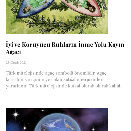
İyi ve Koruyucu Ruhların İnme Yolu Kayın
Ağacı
28 Ocak 2021
Türk mitolojisinde ağaç sembolü önemlidir. Ağaç,
kutsaldır ve içinde yer alan kutsal enerjisinden
yararlanır. Türk mitolojisinde kutsal olarak olarak kabul...