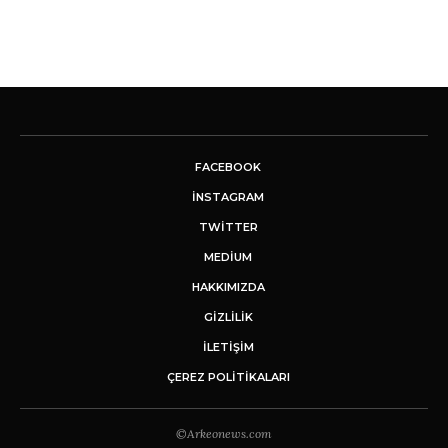
FACEBOOK
INSTAGRAM
TWITTER
MEDIUM
HAKKIMIZDA
GİZLİLİK
İLETIŞIM
ÇEREZ POLITIKALARI
©Arkeonews.com