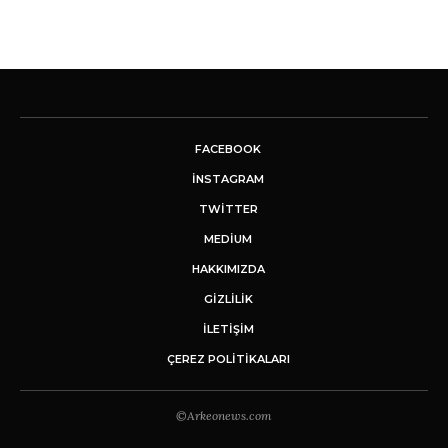
FACEBOOK
INSTAGRAM
TWITTER
MEDIUM
HAKKIMIZDA
GİZLİLİK
İLETIŞIM
ÇEREZ POLITIKALARI
©Arkeonews.com