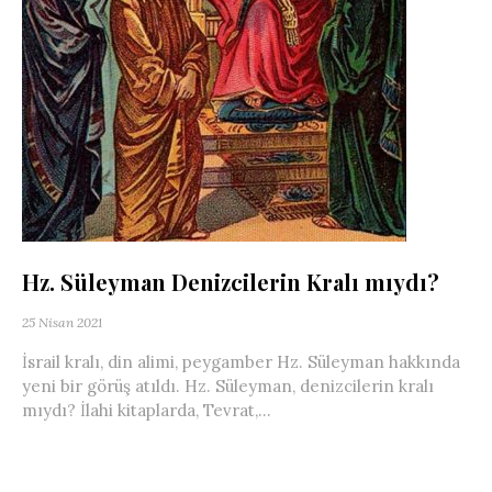
Hz. Süleyman Denizcilerin Kralı mıydı?
25 Nisan 2021
İsrail kralı, din alimi, peygamber Hz. Süleyman hakkında
yeni bir görüş atıldı. Hz. Süleyman, denizcilerin kralı
mıydı? İlahi kitaplarda, Tevrat,...