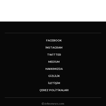
FACEBOOK
INSTAGRAM
TWITTER
MEDIUM
HAKKIMIZDA
GİZLİLİK
İLETIŞIM
ÇEREZ POLITIKALARI
©Arkeonews.com