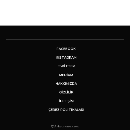
FACEBOOK
INSTAGRAM
TWITTER
MEDIUM
HAKKIMIZDA
GİZLİLİK
İLETIŞIM
ÇEREZ POLITIKALARI
©Arkeonews.com