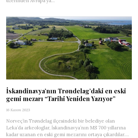
üzerinden Avrupa’ya...
İskandinavya’nın Trøndelag’daki en eski
gemi mezarı “Tarihi Yeniden Yazıyor”
16 Kasım 2023
Norveç’in Trøndelag ilçesindeki bir belediye olan
Leka’da arkeologlar, İskandinavya’nın MS 700 yıllarına
kadar uzanan en eski gemi mezarını ortaya çıkardılar....