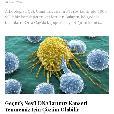
16 Mart 2024
Arkeologlar, Çek Cumhuriyeti’nin Přerov kentinde 1.000
yıllık bir kemik paten keşfettiler. Buluntu, bölgedeki
insanların Orta Çağ’da kış sporları yaptığının kanıtı...
Geçmiş Nesil DNA’larımız Kanseri
Yenmemiz İçin Çözüm Olabilir