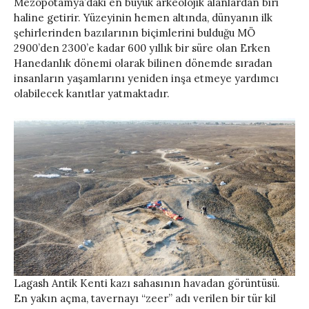
Mezopotamya’daki en büyük arkeolojik alanlardan biri
haline getirir. Yüzeyinin hemen altında, dünyanın ilk
şehirlerinden bazılarının biçimlerini bulduğu MÖ
2900’den 2300’e kadar 600 yıllık bir süre olan Erken
Hanedanlık dönemi olarak bilinen dönemde sıradan
insanların yaşamlarını yeniden inşa etmeye yardımcı
olabilecek kanıtlar yatmaktadır.
Lagash Antik Kenti kazı sahasının havadan görüntüsü.
En yakın açma, tavernayı “zeer” adı verilen bir tür kil