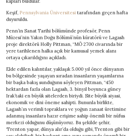
kapları buldular.
Keşif,
Pennsylvania Üniversitesi
tarafından geçen hafta
duyuruldu.
Penn’in Sanat Tarihi bölümünde profesör, Penn
Müzesi’nin Yakın Doğu Bölümü’nün küratörü ve Lagash
proje direktörü Holly Pittman, “MÖ 2700 civarında bir
yere tarihlenen halka açık bir kamusal yemek alanı
ortaya çıkarıldığını açıkladı.
Elde edilen kalıntılar, yaklaşık 5.000 yıl önce dünyanın
bu bölgesinde yaşayan sıradan insanların yaşamlarına
bir başka bakış sunduğunu söyleyen Pittman, “450
hektardan fazla olan Lagash, 3. binyıl boyunca güney
Irak’taki en büyük sitelerden biriydi. Site büyük siyasi,
ekonomik ve dini öneme sahipti. Bununla birlikte,
Lagash’ın verimli topraklara ve yoğun zanaat üretimine
adanmış insanlara hazır erişime sahip önemli bir nüfus
merkezi olduğunu düşünüyoruz. Bu şekilde şehir,
‘Trenton yapar, dünya alır’da olduğu gibi, Trenton gibi bir
şey olabilirdi, bir başkent ama aynı zamanda önemli bir