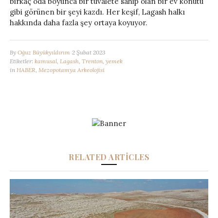
birkaç oda boyunca bir tuvalete sahip olan bir ev konutu
gibi görünen bir şeyi kazdı. Her keşif, Lagash halkı
hakkında daha fazla şey ortaya koyuyor.
By
Oğuz Büyükyıldırım
2 Şubat 2023
Etiketler:
kamusal
,
Lagash
,
Trenton
,
yemek
in
HABER
,
Mezopotamya Arkeolojisi
RELATED ARTICLES