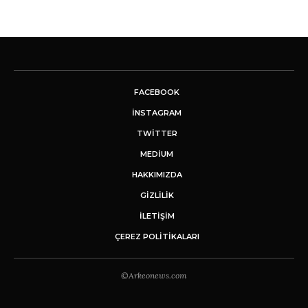
FACEBOOK
INSTAGRAM
TWITTER
MEDIUM
HAKKIMIZDA
GİZLİLİK
İLETIŞIM
ÇEREZ POLITIKALARI
©Arkeonews.com