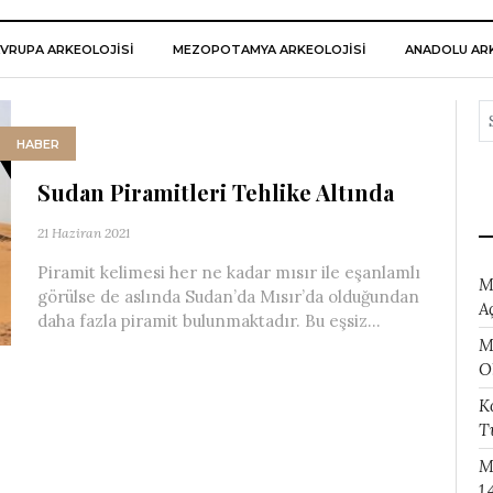
VRUPA ARKEOLOJISI
MEZOPOTAMYA ARKEOLOJISI
ANADOLU ARK
HABER
Sudan Piramitleri Tehlike Altında
21 Haziran 2021
Piramit kelimesi her ne kadar mısır ile eşanlamlı
M
görülse de aslında Sudan’da Mısır’da olduğundan
A
daha fazla piramit bulunmaktadır. Bu eşsiz...
M
O
K
T
M
1.