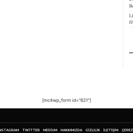
B
L
H
[mc4wp_form id=”621″]
NSTAGRAM
TWITTER
MEDIUM
HAKKIMIZDA
GİZLİLİK
İLETIŞIM
ÇEREZ