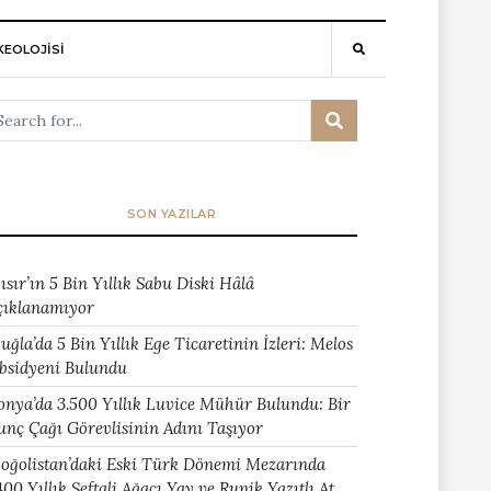
EOLOJİSİ
SON YAZILAR
ısır’ın 5 Bin Yıllık Sabu Diski Hâlâ
çıklanamıyor
uğla’da 5 Bin Yıllık Ege Ticaretinin İzleri: Melos
bsidyeni Bulundu
onya’da 3.500 Yıllık Luvice Mühür Bulundu: Bir
unç Çağı Görevlisinin Adını Taşıyor
oğolistan’daki Eski Türk Dönemi Mezarında
400 Yıllık Şeftali Ağacı Yay ve Runik Yazıtlı At