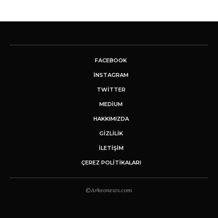
FACEBOOK
INSTAGRAM
TWITTER
MEDIUM
HAKKIMIZDA
GİZLİLİK
İLETIŞIM
ÇEREZ POLITIKALARI
©Arkeonews.com