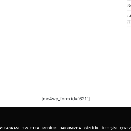
B
L
H
[mc4wp_form id=”621″]
NSTAGRAM
TWITTER
MEDIUM
HAKKIMIZDA
GİZLİLİK
İLETIŞIM
ÇEREZ