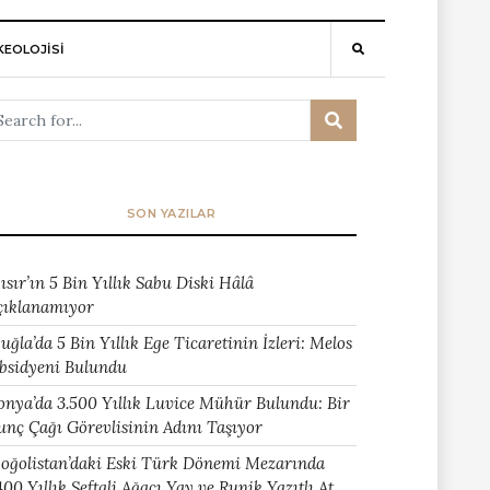
EOLOJİSİ
SON YAZILAR
ısır’ın 5 Bin Yıllık Sabu Diski Hâlâ
çıklanamıyor
uğla’da 5 Bin Yıllık Ege Ticaretinin İzleri: Melos
bsidyeni Bulundu
onya’da 3.500 Yıllık Luvice Mühür Bulundu: Bir
unç Çağı Görevlisinin Adını Taşıyor
oğolistan’daki Eski Türk Dönemi Mezarında
400 Yıllık Şeftali Ağacı Yay ve Runik Yazıtlı At