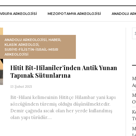
VRUPA ARKEOLOJISI
MEZOPOTAMYA ARKEOLOJISI
ANADOLU ARK
ANADOLU ARKEOLOJİSİ
,
HABER
,
KLASİK ARKEOLOJİ
,
SURIYE-FILISTIN-İSRAIL-MISIR
ARKEOLOJISI
Hitit Bit-Hilaniler’inden Antik Yunan
Tapınak Sütunlarına
M
A
13 Şubat 2021
M
Bit-Hilani kelimesinin Hititçe Hilambar yani kapı
O
sözcüğünden türemiş olduğu düşünülmektedir.
Demir çağında sıcak olan her yerde kullanılmış
K
olan yapı türüdür....
T
M
1.