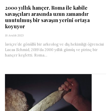
2000 yıllık hançer, Roma ile kabile
savaşçıları arasında uzun zamandır
unutulmuş bir savaşın yerini ortaya
koyuyor
18 Aralık 2023
İsviçre’de gönüllü bir arkeolog ve diş hekimliği öğrencisi
Lucas Schmid, 2019’da 2000 yıllık gümüş ve pirinç bir
hançer keşfetti. Roma...