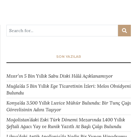
SON YAZILAR
Mısır’ın 5 Bin Yıllık Sabu Diski Hâlâ Açıklanamıyor
Muğla’da 5 Bin Yıllık Ege Ticaretinin İzleri: Melos Obsidyeni
Bulundu
Konya’da 3.500 Yıllık Luvice Mühür Bulundu: Bir Tunç Çağı
Görevlisinin Adını Taşıyor
Moğolistan’daki Eski Türk Dönemi Mezarında 1.400 Yıllık
Şeftali Ağacı Yay ve Runik Yazıtlı At Başlı Çalgı Bulundu
Libya’daki Antik Apollonia’da Nadir Bir Yunan Hipodromu