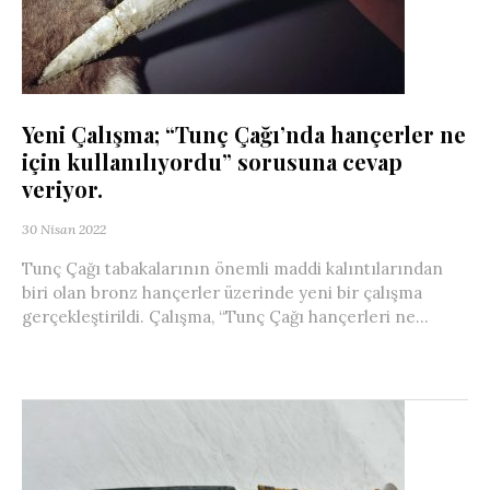
Yeni Çalışma; “Tunç Çağı’nda hançerler ne
için kullanılıyordu” sorusuna cevap
veriyor.
30 Nisan 2022
Tunç Çağı tabakalarının önemli maddi kalıntılarından
biri olan bronz hançerler üzerinde yeni bir çalışma
gerçekleştirildi. Çalışma, “Tunç Çağı hançerleri ne...