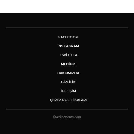
FACEBOOK
INSTAGRAM
TWITTER
MEDIUM
HAKKIMIZDA
GİZLİLİK
İLETIŞIM
ÇEREZ POLITIKALARI
©Arkeonews.com